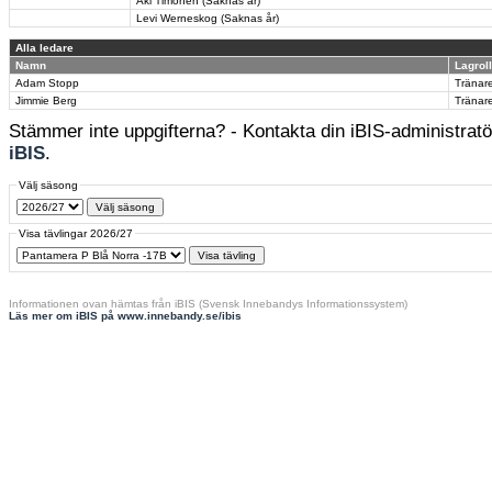
Aki Timonen (Saknas år)
Levi Werneskog (Saknas år)
Alla ledare
Namn
Lagroll
Adam Stopp
Tränar
Jimmie Berg
Tränar
Stämmer inte uppgifterna? - Kontakta din iBIS-administratör
iBIS
.
Välj säsong
Visa tävlingar 2026/27
Informationen ovan hämtas från iBIS (Svensk Innebandys Informationssystem)
Läs mer om iBIS på www.innebandy.se/ibis