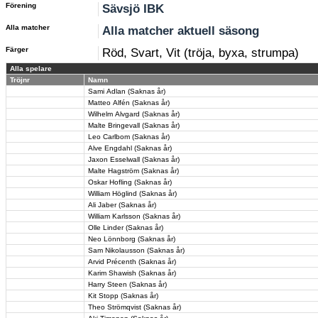
Förening
Sävsjö IBK
Alla matcher
Alla matcher aktuell säsong
Färger
Röd, Svart, Vit (tröja, byxa, strumpa)
Alla spelare
Tröjnr
Namn
Sami Adlan (Saknas år)
Matteo Alfén (Saknas år)
Wilhelm Alvgard (Saknas år)
Malte Bringevall (Saknas år)
Leo Carlbom (Saknas år)
Alve Engdahl (Saknas år)
Jaxon Esselwall (Saknas år)
Malte Hagström (Saknas år)
Oskar Hofling (Saknas år)
William Höglind (Saknas år)
Ali Jaber (Saknas år)
William Karlsson (Saknas år)
Olle Linder (Saknas år)
Neo Lönnborg (Saknas år)
Sam Nikolausson (Saknas år)
Arvid Précenth (Saknas år)
Karim Shawish (Saknas år)
Harry Steen (Saknas år)
Kit Stopp (Saknas år)
Theo Strömqvist (Saknas år)