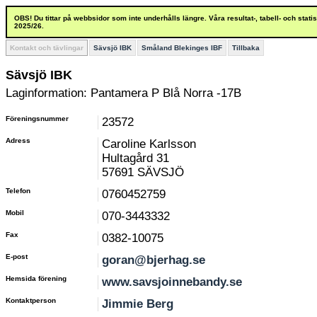
OBS! Du tittar på webbsidor som inte underhålls längre. Våra resultat-, tabell- och stat
2025/26.
Kontakt och tävlingar
Sävsjö IBK
Småland Blekinges IBF
Tillbaka
Sävsjö IBK
Laginformation: Pantamera P Blå Norra -17B
Föreningsnummer
23572
Adress
Caroline Karlsson
Hultagård 31
57691 SÄVSJÖ
Telefon
0760452759
Mobil
070-3443332
Fax
0382-10075
E-post
goran@bjerhag.se
Hemsida förening
www.savsjoinnebandy.se
Kontaktperson
Jimmie Berg