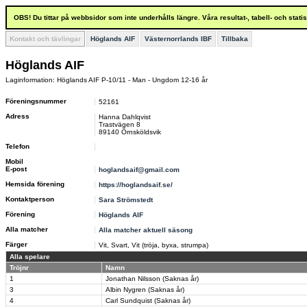
OBS! Du tittar på webbsidor som inte underhålls längre. Våra resultat-, tabell- och stat
Kontakt och tävlingar
Höglands AIF
Västernorrlands IBF
Tillbaka
Höglands AIF
Laginformation: Höglands AIF P-10/11 - Man - Ungdom 12-16 år
Föreningsnummer
52161
Adress
Hanna Dahlqvist
Trastvägen 8
89140 Örnsköldsvik
Telefon
Mobil
E-post
hoglandsaif@gmail.com
Hemsida förening
https://hoglandsaif.se/
Kontaktperson
Sara Strömstedt
Förening
Höglands AIF
Alla matcher
Alla matcher aktuell säsong
Färger
Vit, Svart, Vit (tröja, byxa, strumpa)
Alla spelare
Tröjnr
Namn
1
Jonathan Nilsson (Saknas år)
3
Albin Nygren (Saknas år)
4
Carl Sundquist (Saknas år)