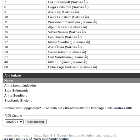
7
Erik Strömstedt (Saknas år)
8
Hugo Lindström (Saknas år)
9
Axel Grip (Saknas år)
10
Frans Lindström (Saknas år)
11
Waldemar Rosenblom (Saknas år)
13
Algot Carlstedt (Saknas år)
15
Vilmer Nilsson (Saknas år)
16
Leo Omark (Saknas år)
17
Melvin Sundberg (Saknas år)
18
Axel Öman (Saknas år)
20
Sixten Nilsson (Saknas år)
21
Emil Sundström (Saknas år)
40
Milton Englund (Saknas år)
88
Ebbe Engelbrektsson (Saknas år)
Alla ledare
Namn
Anna-Lena Lindström
Sara Strömstedt
Anna Sundberg
Stephanie Englund
Stämmer inte uppgifterna? - Kontakta din iBIS-administratör i föreningen eller
ändra i iBIS
.
Välj säsong
Informationen ovan hämtas från iBIS (Svensk Innebandys Informationssystem)
Läs mer om iBIS på www.innebandy.se/ibis