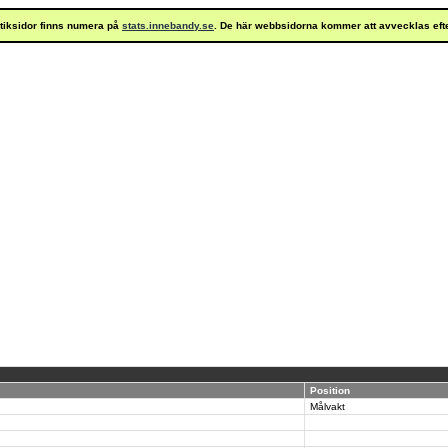
istiksidor finns numera på
stats.innebandy.se
. De här webbsidorna kommer att avvecklas eft
Position
Målvakt