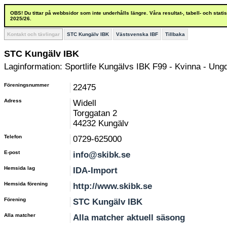
OBS! Du tittar på webbsidor som inte underhålls längre. Våra resultat-, tabell- och stat
2025/26.
Kontakt och tävlingar
STC Kungälv IBK
Västsvenska IBF
Tillbaka
STC Kungälv IBK
Laginformation: Sportlife Kungälvs IBK F99 - Kvinna - Un
Föreningsnummer
22475
Adress
Widell
Torggatan 2
44232 Kungälv
Telefon
0729-625000
E-post
info@skibk.se
Hemsida lag
IDA-Import
Hemsida förening
http://www.skibk.se
Förening
STC Kungälv IBK
Alla matcher
Alla matcher aktuell säsong