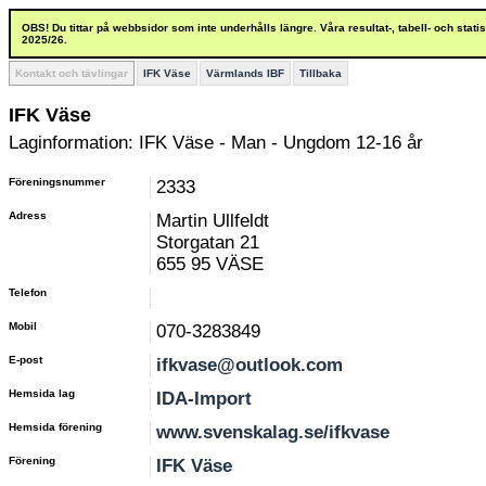
OBS! Du tittar på webbsidor som inte underhålls längre. Våra resultat-, tabell- och stat
2025/26.
Kontakt och tävlingar
IFK Väse
Värmlands IBF
Tillbaka
IFK Väse
Laginformation: IFK Väse - Man - Ungdom 12-16 år
Föreningsnummer
2333
Adress
Martin Ullfeldt
Storgatan 21
655 95 VÄSE
Telefon
Mobil
070-3283849
E-post
ifkvase@outlook.com
Hemsida lag
IDA-Import
Hemsida förening
www.svenskalag.se/ifkvase
Förening
IFK Väse