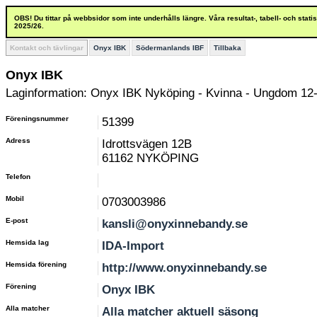
OBS! Du tittar på webbsidor som inte underhålls längre. Våra resultat-, tabell- och stat
2025/26.
Kontakt och tävlingar
Onyx IBK
Södermanlands IBF
Tillbaka
Onyx IBK
Laginformation: Onyx IBK Nyköping - Kvinna - Ungdom 12-
Föreningsnummer
51399
Adress
Idrottsvägen 12B
61162 NYKÖPING
Telefon
Mobil
0703003986
E-post
kansli@onyxinnebandy.se
Hemsida lag
IDA-Import
Hemsida förening
http://www.onyxinnebandy.se
Förening
Onyx IBK
Alla matcher
Alla matcher aktuell säsong