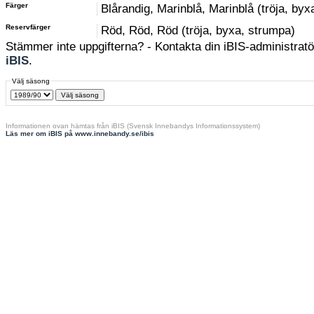
Färger
Blårandig, Marinblå, Marinblå (tröja, byx
Reservfärger
Röd, Röd, Röd (tröja, byxa, strumpa)
Stämmer inte uppgifterna? - Kontakta din iBIS-administratör
iBIS
.
Välj säsong
Informationen ovan hämtas från iBIS (Svensk Innebandys Informationssystem)
Läs mer om iBIS på www.innebandy.se/ibis