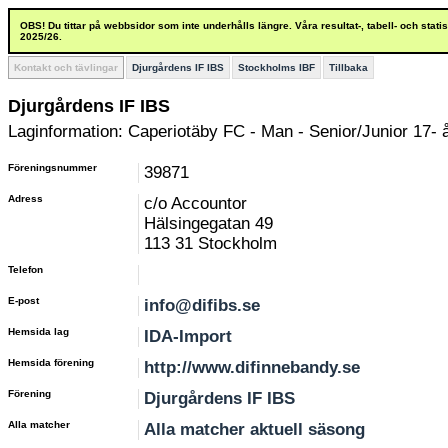
OBS! Du tittar på webbsidor som inte underhålls längre. Våra resultat-, tabell- och stat
2025/26.
Kontakt och tävlingar
Djurgårdens IF IBS
Stockholms IBF
Tillbaka
Djurgårdens IF IBS
Laginformation: Caperiotäby FC - Man - Senior/Junior 17- 
Föreningsnummer
39871
Adress
c/o Accountor
Hälsingegatan 49
113 31 Stockholm
Telefon
E-post
info@difibs.se
Hemsida lag
IDA-Import
Hemsida förening
http://www.difinnebandy.se
Förening
Djurgårdens IF IBS
Alla matcher
Alla matcher aktuell säsong