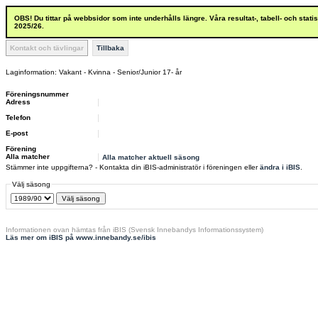
OBS! Du tittar på webbsidor som inte underhålls längre. Våra resultat-, tabell- och stat
2025/26.
Kontakt och tävlingar
Tillbaka
Laginformation: Vakant - Kvinna - Senior/Junior 17- år
Föreningsnummer
Adress
Telefon
E-post
Förening
Alla matcher
Alla matcher aktuell säsong
Stämmer inte uppgifterna? - Kontakta din iBIS-administratör i föreningen eller
ändra i iBIS
.
Välj säsong
Informationen ovan hämtas från iBIS (Svensk Innebandys Informationssystem)
Läs mer om iBIS på www.innebandy.se/ibis