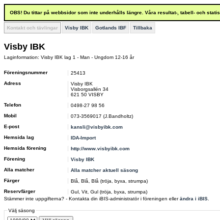
OBS! Du tittar på webbsidor som inte underhålls längre. Våra resultat-, tabell- och stat
Kontakt och tävlingar
Visby IBK
Gotlands IBF
Tillbaka
Visby IBK
Laginformation: Visby IBK lag 1 - Man - Ungdom 12-16 år
Föreningsnummer
25413
Adress
Visby IBK
Visborgsallén 34
621 50 VISBY
Telefon
0498-27 98 56
Mobil
073-3569017 (J.Bandholtz)
E-post
kansli@visbyibk.com
Hemsida lag
IDA-Import
Hemsida förening
http://www.visbyibk.com
Förening
Visby IBK
Alla matcher
Alla matcher aktuell säsong
Färger
Blå, Blå, Blå (tröja, byxa, strumpa)
Reservfärger
Gul, Vit, Gul (tröja, byxa, strumpa)
Stämmer inte uppgifterna? - Kontakta din iBIS-administratör i föreningen eller
ändra i iBIS
.
Välj säsong