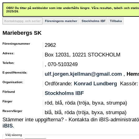
OBS! Du tittar på webbsidor som inte underhålls längre. Våra resultat-, tabell- och stat
2025/26.
Kontaktuppg. och serier
Föreningens matcher
Stockholms IBF
Tillbaka
Mariebergs SK
Föreningsnummer
2962
Adress:
Box 12031, 10221 STOCKHOLM
Telefon:
, 070-5103249
E-post/Hemsida:
ulf.jorgen.kjellman@gmail.com
,
Hems
Organisation:
Ordförande:
Konrad Lundberg
Kassör
Förbund
Stockholms IBF
Färger
röd, blå, röda (tröja, byxa, strumpa)
Reservfärger
blå, blå, röda (tröja, byxa, strumpa)
Stämmer inte uppgifterna? - Kontakta din iBIS-administratör
iBIS
.
Välj säsong