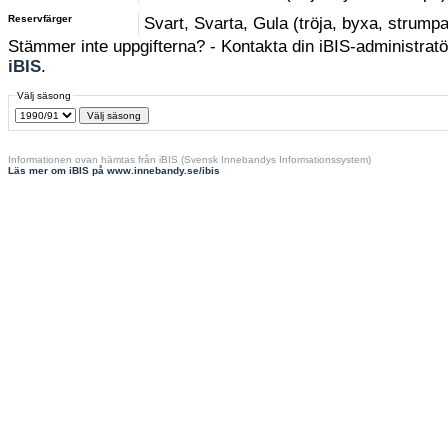
Reservfärger
Svart, Svarta, Gula (tröja, byxa, strumpa
Stämmer inte uppgifterna? - Kontakta din iBIS-administratör
iBIS
.
Välj säsong
Informationen ovan hämtas från iBIS (Svensk Innebandys Informationssystem)
Läs mer om iBIS på www.innebandy.se/ibis