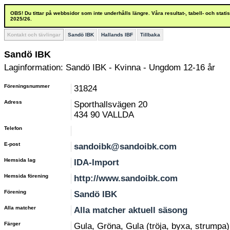
OBS! Du tittar på webbsidor som inte underhålls längre. Våra resultat-, tabell- och stat
2025/26.
Kontakt och tävlingar
Sandö IBK
Hallands IBF
Tillbaka
Sandö IBK
Laginformation: Sandö IBK - Kvinna - Ungdom 12-16 år
Föreningsnummer
31824
Adress
Sporthallsvägen 20
434 90 VALLDA
Telefon
E-post
sandoibk@sandoibk.com
Hemsida lag
IDA-Import
Hemsida förening
http://www.sandoibk.com
Förening
Sandö IBK
Alla matcher
Alla matcher aktuell säsong
Färger
Gula, Gröna, Gula (tröja, byxa, strumpa)