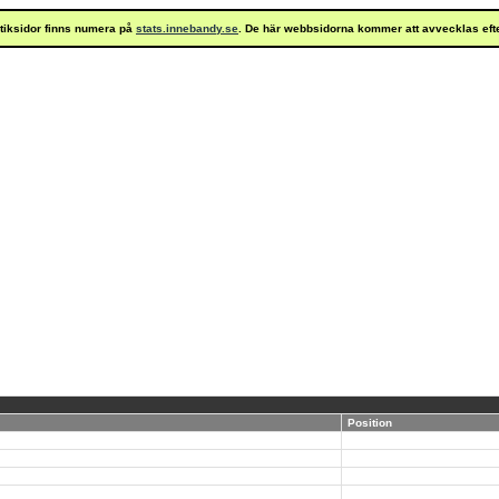
istiksidor finns numera på
stats.innebandy.se
. De här webbsidorna kommer att avvecklas eft
Position