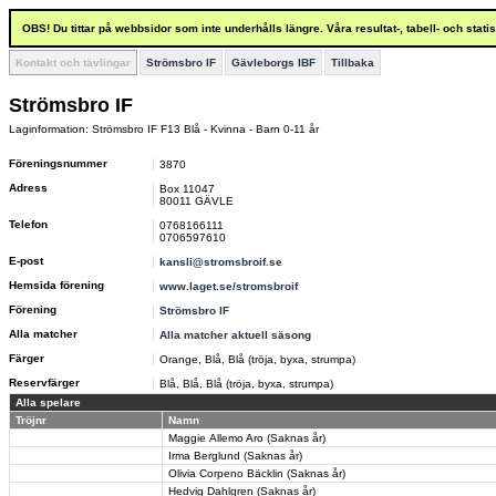
OBS! Du tittar på webbsidor som inte underhålls längre. Våra resultat-, tabell- och stat
Kontakt och tävlingar
Strömsbro IF
Gävleborgs IBF
Tillbaka
Strömsbro IF
Laginformation: Strömsbro IF F13 Blå - Kvinna - Barn 0-11 år
Föreningsnummer
3870
Adress
Box 11047
80011 GÄVLE
Telefon
0768166111
0706597610
E-post
kansli@stromsbroif.se
Hemsida förening
www.laget.se/stromsbroif
Förening
Strömsbro IF
Alla matcher
Alla matcher aktuell säsong
Färger
Orange, Blå, Blå (tröja, byxa, strumpa)
Reservfärger
Blå, Blå, Blå (tröja, byxa, strumpa)
Alla spelare
Tröjnr
Namn
Maggie Allemo Aro (Saknas år)
Irma Berglund (Saknas år)
Olivia Corpeno Bäcklin (Saknas år)
Hedvig Dahlgren (Saknas år)