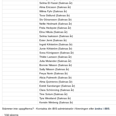
Selma El-Yassir (Saknas år)
Alma Ericsson (Saknas år)
Wilma Fyhr (Saknas år)
Tova Gidlund (Saknas år)
Siv Göransson (Saknas år)
Nellie Hedmark (Saknas år)
Frida Hedqvist (Saknas år)
Elna Hiltula (Saknas år)
Selma Isaksson (Saknas år)
Ester Jemt (Saknas år)
Ingrid Kihlström (Saknas år)
Junie Kihlström (Saknas år)
Svea Königsson (Saknas år)
Thilde Larsson (Saknas år)
Julia Molander (Saknas år)
Bonnie Nilsson (Saknas år)
Sally Nilsson (Saknas år)
Freya Norin (Saknas år)
Alicia Palmroth (Saknas år)
Alma Quinteros (Saknas år)
Estrid Sandanger (Saknas år)
Clara Schönning (Saknas år)
Tine Solum (Saknas år)
Tyra Westland (Saknas år)
Kerstin Winberg (Saknas år)
Stämmer inte uppgifterna? - Kontakta din iBIS-administratör i föreningen eller
ändra i iBIS
.
Välj säsong