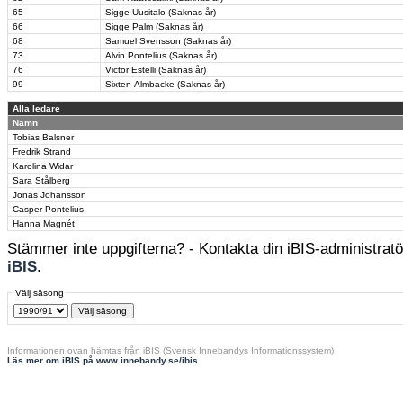
65
Sigge Uusitalo (Saknas år)
66
Sigge Palm (Saknas år)
68
Samuel Svensson (Saknas år)
73
Alvin Pontelius (Saknas år)
76
Victor Estelli (Saknas år)
99
Sixten Almbacke (Saknas år)
Alla ledare
Namn
Tobias Balsner
Fredrik Strand
Karolina Widar
Sara Stålberg
Jonas Johansson
Casper Pontelius
Hanna Magnét
Stämmer inte uppgifterna? - Kontakta din iBIS-administratör
iBIS
.
Välj säsong
Informationen ovan hämtas från iBIS (Svensk Innebandys Informationssystem)
Läs mer om iBIS på www.innebandy.se/ibis