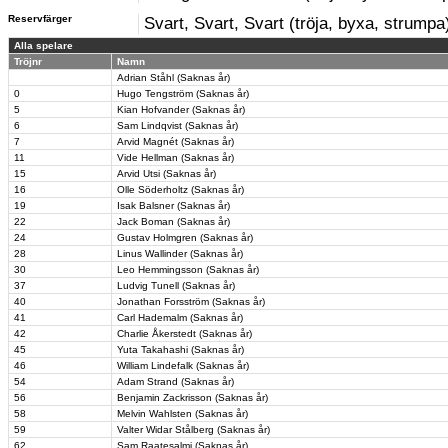
Reservfärger
Svart, Svart, Svart (tröja, byxa, strumpa
Alla spelare
Tröjnr
Namn
Adrian Ståhl (Saknas år)
0
Hugo Tengström (Saknas år)
5
Kian Hofvander (Saknas år)
6
Sam Lindqvist (Saknas år)
7
Arvid Magnét (Saknas år)
11
Vide Hellman (Saknas år)
15
Arvid Utsi (Saknas år)
16
Olle Söderholtz (Saknas år)
19
Isak Balsner (Saknas år)
22
Jack Boman (Saknas år)
24
Gustav Holmgren (Saknas år)
28
Linus Wallinder (Saknas år)
30
Leo Hemmingsson (Saknas år)
37
Ludvig Tunell (Saknas år)
40
Jonathan Forsström (Saknas år)
41
Carl Hademalm (Saknas år)
42
Charlie Åkerstedt (Saknas år)
45
Yuta Takahashi (Saknas år)
46
William Lindefalk (Saknas år)
54
Adam Strand (Saknas år)
56
Benjamin Zackrisson (Saknas år)
58
Melvin Wahlsten (Saknas år)
59
Valter Widar Stålberg (Saknas år)
62
Sam Raatesalmi (Saknas år)