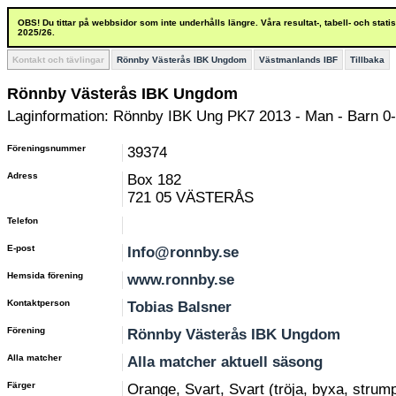
OBS! Du tittar på webbsidor som inte underhålls längre. Våra resultat-, tabell- och stat
2025/26.
Kontakt och tävlingar
Rönnby Västerås IBK Ungdom
Västmanlands IBF
Tillbaka
Rönnby Västerås IBK Ungdom
Laginformation: Rönnby IBK Ung PK7 2013 - Man - Barn 0-
Föreningsnummer
39374
Adress
Box 182
721 05 VÄSTERÅS
Telefon
E-post
Info@ronnby.se
Hemsida förening
www.ronnby.se
Kontaktperson
Tobias Balsner
Förening
Rönnby Västerås IBK Ungdom
Alla matcher
Alla matcher aktuell säsong
Färger
Orange, Svart, Svart (tröja, byxa, strum