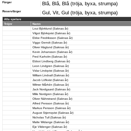
Färger
Blå, Blå, Blå (tröja, byxa, strumpa)
Reservfärger
Gul, Vit, Gul (tröja, byxa, strumpa)
Alla spelare
Tröjnr
Namn
Loui Björklund (Saknas år)
Vilgot Björkqvist (Saknas år)
Ebbe Fredriksson (Saknas år)
Viggo Gerndt (Saknas år)
Oliver Häglund (Saknas år)
Kevin Johansson (Saknas år)
Fred Karholm (Saknas år)
Ebbot Lindberg (Saknas år)
Leon Lindgren (Saknas år)
Vidar Lindqvist (Saknas år)
William Lindvall (Saknas år)
Jacob Löfkvist (Saknas år)
Wilmer Mårhén (Saknas år)
Jack Nordgaard (Saknas år)
Mille Nordgren (Saknas år)
Oliver Nährstrand (Saknas år)
Alfred Persson (Saknas år)
Markus Persson (Saknas år)
August Stjernqvist (Saknas år)
Nicholas Tull (Saknas år)
Malte Widange (Saknas år)
Eje Vildenger (Saknas år)