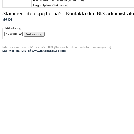
Harald Vretblad Djurman (Saknas år)
Hugo Öjefors (Saknas år)
Stämmer inte uppgifterna? - Kontakta din iBIS-administratör
iBIS
.
Välj säsong
Informationen ovan hämtas från iBIS (Svensk Innebandys Informationssystem)
Läs mer om iBIS på www.innebandy.se/ibis