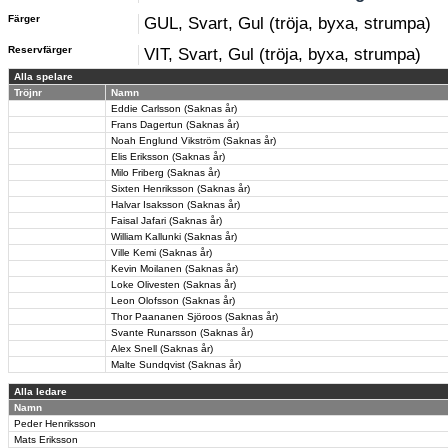
Färger
GUL, Svart, Gul (tröja, byxa, strumpa)
Reservfärger
VIT, Svart, Gul (tröja, byxa, strumpa)
Alla spelare
Tröjnr
Namn
Eddie Carlsson (Saknas år)
Frans Dagertun (Saknas år)
Noah Englund Vikström (Saknas år)
Elis Eriksson (Saknas år)
Milo Friberg (Saknas år)
Sixten Henriksson (Saknas år)
Halvar Isaksson (Saknas år)
Faisal Jafari (Saknas år)
William Kallunki (Saknas år)
Ville Kemi (Saknas år)
Kevin Moilanen (Saknas år)
Loke Olivesten (Saknas år)
Leon Olofsson (Saknas år)
Thor Paananen Sjöroos (Saknas år)
Svante Runarsson (Saknas år)
Alex Snell (Saknas år)
Malte Sundqvist (Saknas år)
Alla ledare
Namn
Peder Henriksson
Mats Eriksson