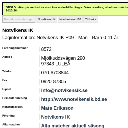
OBS! Du tittar på webbsidor som inte underhålls längre. Våra resultat-, tabell- och stat
2025/26.
Kontakt och tävlingar
Notvikens IK
Norrbottens IBF
Tillbaka
Notvikens IK
Laginformation: Notvikens IK P09 - Man - Barn 0-11 år
Föreningsnummer
8572
Adress
Mjölkuddsvägen 290
97343 LULEÅ
Telefon
070-6708844
Fax
0920-87305
E-post
info@notvikensik.se
Hemsida förening
http://www.notvikensik.bd.se
Kontaktperson
Mats Eriksson
Förening
Notvikens IK
Alla matcher
Alla matcher aktuell säsong