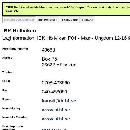
OBS! Du tittar på webbsidor som inte underhålls längre. Våra resultat-, tabell- och stat
2025/26.
Kontakt och tävlingar
IBK Höllviken
Skånes IBF
Tillbaka
IBK Höllviken
Laginformation: IBK Höllviken P04 - Man - Ungdom 12-16 
Föreningsnummer
40663
Adress
Box 75
23622 Höllviken
Telefon
Mobil
0708-493660
Fax
040-453660
E-post
kansli@hibf.se
Hemsida lag
www.hibf.se
Hemsida förening
www.hibf.se
Kontaktperson
Förening