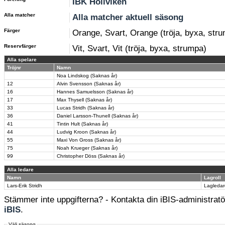
IBK Höllviken
Alla matcher
Alla matcher aktuell säsong
Färger
Orange, Svart, Orange (tröja, byxa, str
Reservfärger
Vit, Svart, Vit (tröja, byxa, strumpa)
Alla spelare
Tröjnr
Namn
Noa Lindskog (Saknas år)
12
Alvin Svensson (Saknas år)
16
Hannes Samuelsson (Saknas år)
17
Max Thysell (Saknas år)
33
Lucas Stridh (Saknas år)
36
Daniel Larsson-Thunell (Saknas år)
41
Tintin Hult (Saknas år)
44
Ludvig Kroon (Saknas år)
55
Maxi Von Gross (Saknas år)
75
Noah Krueger (Saknas år)
99
Christopher Döss (Saknas år)
Alla ledare
Namn
Lagroll
Lars-Erik Stridh
Lagledar
Stämmer inte uppgifterna? - Kontakta din iBIS-administratör
iBIS
.
Välj säsong