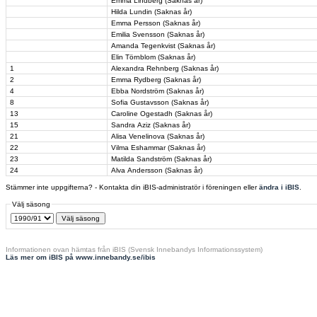
Emma Lindberg (Saknas år)
Hilda Lundin (Saknas år)
Emma Persson (Saknas år)
Emilia Svensson (Saknas år)
Amanda Tegenkvist (Saknas år)
Elin Törnblom (Saknas år)
1
Alexandra Rehnberg (Saknas år)
2
Emma Rydberg (Saknas år)
4
Ebba Nordström (Saknas år)
8
Sofia Gustavsson (Saknas år)
13
Caroline Ogestadh (Saknas år)
15
Sandra Aziz (Saknas år)
21
Alisa Venelinova (Saknas år)
22
Vilma Eshammar (Saknas år)
23
Matilda Sandström (Saknas år)
24
Alva Andersson (Saknas år)
Stämmer inte uppgifterna? - Kontakta din iBIS-administratör i föreningen eller
ändra i iBIS
.
Välj säsong
Informationen ovan hämtas från iBIS (Svensk Innebandys Informationssystem)
Läs mer om iBIS på www.innebandy.se/ibis