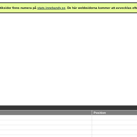
istiksidor finns numera på
stats.innebandy.se
. De här webbsidorna kommer att avvecklas eft
Position