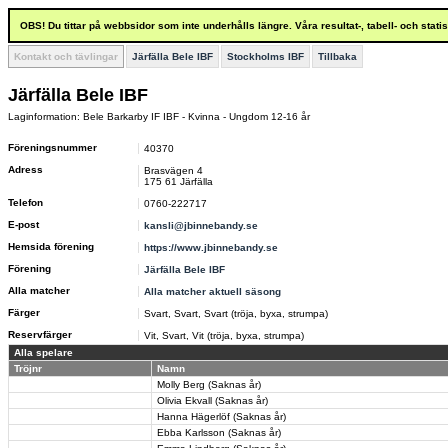
OBS! Du tittar på webbsidor som inte underhålls längre. Våra resultat-, tabell- och stat
Kontakt och tävlingar
Järfälla Bele IBF
Stockholms IBF
Tillbaka
Järfälla Bele IBF
Laginformation: Bele Barkarby IF IBF - Kvinna - Ungdom 12-16 år
Föreningsnummer
40370
Adress
Brasvägen 4
175 61 Järfälla
Telefon
0760-222717
E-post
kansli@jbinnebandy.se
Hemsida förening
https://www.jbinnebandy.se
Förening
Järfälla Bele IBF
Alla matcher
Alla matcher aktuell säsong
Färger
Svart, Svart, Svart (tröja, byxa, strumpa)
Reservfärger
Vit, Svart, Vit (tröja, byxa, strumpa)
Alla spelare
Tröjnr
Namn
Molly Berg (Saknas år)
Olivia Ekvall (Saknas år)
Hanna Hägerlöf (Saknas år)
Ebba Karlsson (Saknas år)