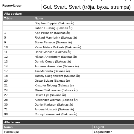
Reservfärger
Gul, Svart, Svart (tröja, byxa, strumpa)
Alla spelare
Tröjnr
Namn
Stephan Byqvist (Saknas år)
Johan Gussing (Saknas år)
1
Kari Pitkänen (Saknas år)
5
Rickard Mannbrink (Saknas år)
9
Steve Persson (Saknas år)
10
Peter Matias Veikkola (Saknas år)
11
Daniel Jonson (Saknas år)
12
Håkan Angelström (Saknas år)
13
Dennis Cortes (Saknas år)
14
Andreas Arenander (Saknas år)
17
Tim Männistö (Saknas år)
18
Tommy Saegebrecht (Saknas år)
20
Oscar Sylvan (Saknas år)
21
Kristofer Nyberg (Saknas år)
24
Mikael Stålhammar (Saknas år)
27
Hakim Ejal (Saknas år)
28
Alexander Widman (Saknas år)
30
Daniel Karlsson (Saknas år)
71
Anders Hofstedt (Saknas år)
90
Conny Löwenmark (Saknas år)
Alla ledare
Namn
Lagroll
Hakim Ejal
Laganknuten