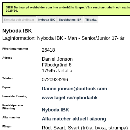
OBS! Du tittar på webbsidor som inte underhålls längre. Våra resultat-, tabell- och stat
2025/26.
Kontakt och tävlingar
Nyboda IBK
Stockholms IBF
Tillbaka
Nyboda IBK
Laginformation: Nyboda IBK - Man - Senior/Junior 17- år
Föreningsnummer
26418
Adress
Daniel Jonson
Fäbodgränd 6
17545 Järfälla
Telefon
0720923296
E-post
Danne.jonson@outlook.com
Hemsida förening
www.laget.se/nybodaibk
Kontaktperson
Förening
Nyboda IBK
Alla matcher
Alla matcher aktuell säsong
Färger
Röd, Svart, Svart (tröja, byxa, strumpa)