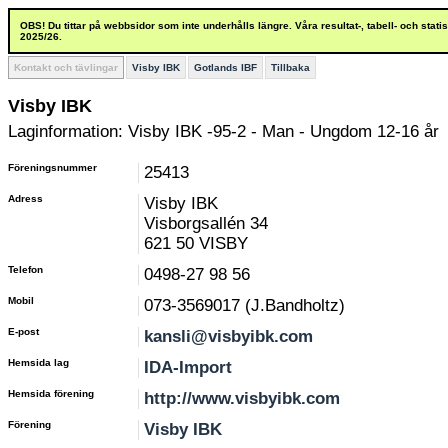
OBS! Du tittar på webbsidor som inte underhålls längre. Våra resultat-, tabell- och stat
2025/26.
Kontakt och tävlingar
Visby IBK
Gotlands IBF
Tillbaka
Visby IBK
Laginformation: Visby IBK -95-2 - Man - Ungdom 12-16 år
Föreningsnummer
25413
Adress
Visby IBK
Visborgsallén 34
621 50 VISBY
Telefon
0498-27 98 56
Mobil
073-3569017 (J.Bandholtz)
E-post
kansli@visbyibk.com
Hemsida lag
IDA-Import
Hemsida förening
http://www.visbyibk.com
Förening
Visby IBK