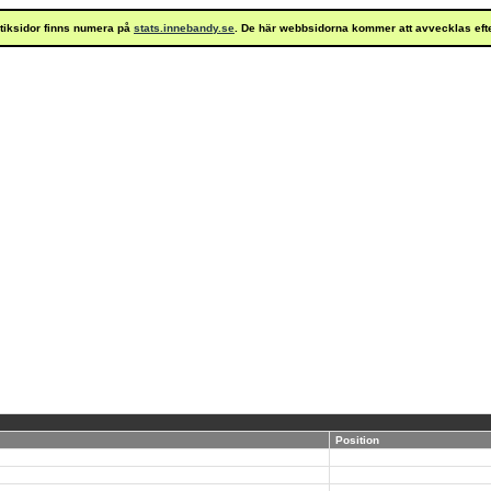
istiksidor finns numera på
stats.innebandy.se
. De här webbsidorna kommer att avvecklas eft
Position