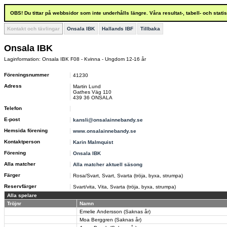
OBS! Du tittar på webbsidor som inte underhålls längre. Våra resultat-, tabell- och stat
Kontakt och tävlingar
Onsala IBK
Hallands IBF
Tillbaka
Onsala IBK
Laginformation: Onsala IBK F08 - Kvinna - Ungdom 12-16 år
Föreningsnummer
41230
Adress
Martin Lund
Gathes Väg 110
439 36 ONSALA
Telefon
E-post
kansli@onsalainnebandy.se
Hemsida förening
www.onsalainnebandy.se
Kontaktperson
Karin Malmquist
Förening
Onsala IBK
Alla matcher
Alla matcher aktuell säsong
Färger
Rosa/Svart, Svart, Svarta (tröja, byxa, strumpa)
Reservfärger
Svart/vita, Vita, Svarta (tröja, byxa, strumpa)
Alla spelare
Tröjnr
Namn
Emelie Andersson (Saknas år)
Moa Berggren (Saknas år)