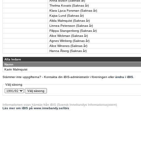
Anna Busch (Saknas år)
Thelma Kovats (Saknas år)
Klara Ljuca Forsman (Saknas år)
Kajsa Lund (Saknas år)
Alida Malmquist (Saknas år)
Linnea Petersson (Saknas år)
Filippa Stangenberg (Saknas år)
Alice Wickman (Saknas år)
Agnes Winberg (Saknas år)
Alice Winsnes (Saknas år)
Hanna Åberg (Saknas år)
Alla ledare
Namn
Karin Malmquist
Stämmer inte uppgifterna? - Kontakta din iBIS-administratör i föreningen eller
ändra i iBIS
.
Välj säsong
Informationen ovan hämtas från iBIS (Svensk Innebandys Informationssystem)
Läs mer om iBIS på www.innebandy.se/ibis