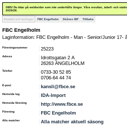
OBS! Du tittar på webbsidor som inte underhålls längre. Våra resultat-, tabell- och stat
2025/26.
Kontakt och tävlingar
FBC Engelholm
Skånes IBF
Tillbaka
FBC Engelholm
Laginformation: FBC Engelholm - Man - Senior/Junior 17- 
Föreningsnummer
25223
Adress
Idrottsgatan 2 A
26263 ÄNGELHOLM
Telefon
0733-30 52 85
0706-64 44 74
E-post
kansli@fbce.se
Hemsida lag
IDA-Import
Hemsida förening
http://www.fbce.se
Förening
FBC Engelholm
Alla matcher
Alla matcher aktuell säsong