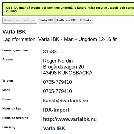
OBS! Du tittar på webbsidor som inte underhålls längre. Våra resultat-, tabell- och stat
2025/26.
Kontakt och tävlingar
Varla IBK
Hallands IBF
Tillbaka
Varla IBK
Laginformation: Varla IBK - Man - Ungdom 12-16 år
Föreningsnummer
31533
Adress
Roger Nordin
Brogårdsvägen 20
43498 KUNGSBACKA
Telefon
0705-779410
Mobil
0705-779410
E-post
kansli@varlaibk.se
Hemsida lag
IDA-Import
Hemsida förening
http://www.varlaibk.nu
Förening
Varla IBK