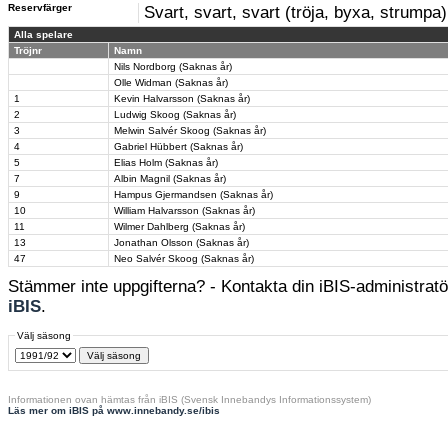
Reservfärger
Svart, svart, svart (tröja, byxa, strumpa)
Alla spelare
Tröjnr
Namn
Nils Nordborg (Saknas år)
Olle Widman (Saknas år)
1
Kevin Halvarsson (Saknas år)
2
Ludwig Skoog (Saknas år)
3
Melwin Salvér Skoog (Saknas år)
4
Gabriel Hübbert (Saknas år)
5
Elias Holm (Saknas år)
7
Albin Magnil (Saknas år)
9
Hampus Gjermandsen (Saknas år)
10
William Halvarsson (Saknas år)
11
Wilmer Dahlberg (Saknas år)
13
Jonathan Olsson (Saknas år)
47
Neo Salvér Skoog (Saknas år)
Stämmer inte uppgifterna? - Kontakta din iBIS-administratör
iBIS
.
Välj säsong
Informationen ovan hämtas från iBIS (Svensk Innebandys Informationssystem)
Läs mer om iBIS på www.innebandy.se/ibis