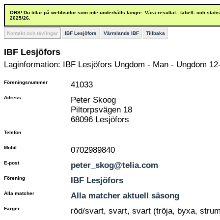
OBS! Du tittar på webbsidor som inte underhålls längre. Våra resultat-, tabell- och stat
2025/26.
Kontakt och tävlingar
IBF Lesjöfors
Värmlands IBF
Tillbaka
IBF Lesjöfors
Laginformation: IBF Lesjöfors Ungdom - Man - Ungdom 12-
Föreningsnummer
41033
Adress
Peter Skoog
Piltorpsvägen 18
68096 Lesjöfors
Telefon
Mobil
0702989840
E-post
peter_skog@telia.com
Förening
IBF Lesjöfors
Alla matcher
Alla matcher aktuell säsong
Färger
röd/svart, svart, svart (tröja, byxa, stru