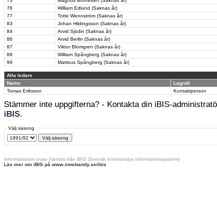
73
Magnus Broheden (Saknas år)
76
William Edlund (Saknas år)
77
Totte Wennström (Saknas år)
83
Johan Hildingsson (Saknas år)
84
Arvid Sjödin (Saknas år)
86
Arvid Berlin (Saknas år)
87
Viktor Blomgren (Saknas år)
88
William Spångberg (Saknas år)
99
Matteus Spångberg (Saknas år)
Alla ledare
Namn
Lagroll
Tomas Eriksson
Kontaktperson
Stämmer inte uppgifterna? - Kontakta din iBIS-administratör
iBIS
.
Välj säsong
Informationen ovan hämtas från iBIS (Svensk Innebandys Informationssystem)
Läs mer om iBIS på www.innebandy.se/ibis