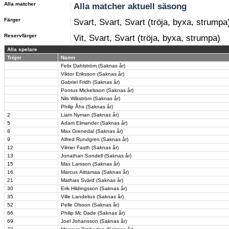
Alla matcher
Alla matcher aktuell säsong
Färger
Svart, Svart, Svart (tröja, byxa, strumpa
Reservfärger
Vit, Svart, Svart (tröja, byxa, strumpa)
Alla spelare
Tröjnr
Namn
Felix Dahlström (Saknas år)
Viktor Eriksson (Saknas år)
Gabriel Fridh (Saknas år)
Pontus Mickelsson (Saknas år)
Nils Wikström (Saknas år)
Philip Åhs (Saknas år)
2
Liam Nyman (Saknas år)
5
Adam Elmander (Saknas år)
8
Max Grenedal (Saknas år)
9
Alfred Rundgren (Saknas år)
12
Vilmer Fasth (Saknas år)
13
Jonathan Sondell (Saknas år)
15
Max Larsson (Saknas år)
16
Marcus Aittamaa (Saknas år)
21
Mathias Svärd (Saknas år)
30
Erik Hildingsson (Saknas år)
35
Ville Landelius (Saknas år)
52
Pelle Olsson (Saknas år)
66
Philip Mc Dade (Saknas år)
69
Joel Johansson (Saknas år)