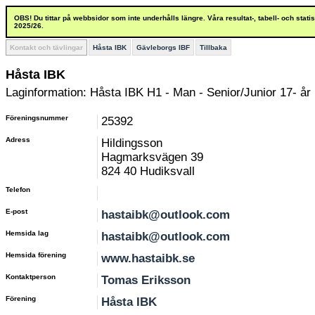
OBS! Du tittar på webbsidor som inte underhålls längre. Våra resultat-, tabell- och stat
2025/26.
Kontakt och tävlingar
Håsta IBK
Gävleborgs IBF
Tillbaka
Håsta IBK
Laginformation: Håsta IBK H1 - Man - Senior/Junior 17- år
Föreningsnummer
25392
Adress
Hildingsson
Hagmarksvägen 39
824 40 Hudiksvall
Telefon
E-post
hastaibk@outlook.com
Hemsida lag
hastaibk@outlook.com
Hemsida förening
www.hastaibk.se
Kontaktperson
Tomas Eriksson
Förening
Håsta IBK