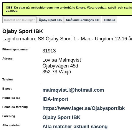
OBS! Du tittar på webbsidor som inte underhålls längre. Våra resultat-, tabell- och stat
2025/26.
Kontakt och tävlingar
Öjaby Sport IBK
Småland Blekinges IBF
Tillbaka
Öjaby Sport IBK
Laginformation: SS Öjaby Sport 1 - Man - Ungdom 12-16 å
Föreningsnummer
31913
Adress
Lovisa Malmqvist
Öjabyvägen 45d
352 73 Växjö
Telefon
E-post
malmqvist.l@hotmail.com
Hemsida lag
IDA-Import
Hemsida förening
https://www.laget.se/Ojabysportibk
Förening
Öjaby Sport IBK
Alla matcher
Alla matcher aktuell säsong