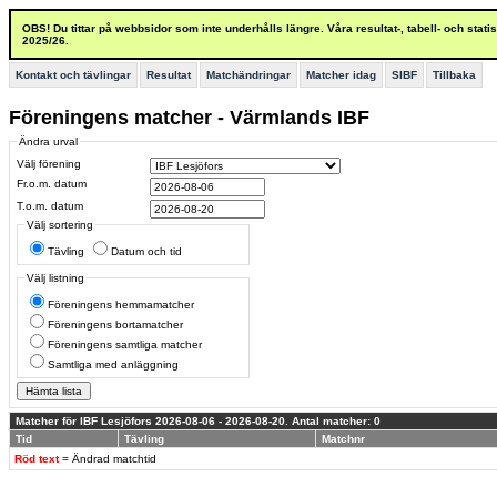
OBS! Du tittar på webbsidor som inte underhålls längre. Våra resultat-, tabell- och stat
2025/26.
Kontakt och tävlingar
Resultat
Matchändringar
Matcher idag
SIBF
Tillbaka
Föreningens matcher - Värmlands IBF
Ändra urval
Välj förening
Fr.o.m. datum
T.o.m. datum
Välj sortering
Tävling
Datum och tid
Välj listning
Föreningens hemmamatcher
Föreningens bortamatcher
Föreningens samtliga matcher
Samtliga med anläggning
Matcher för IBF Lesjöfors 2026-08-06 - 2026-08-20. Antal matcher: 0
Tid
Tävling
Matchnr
Röd text
= Ändrad matchtid