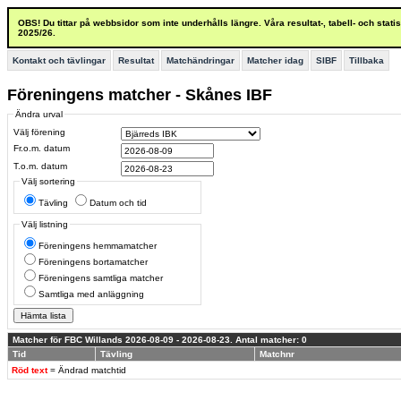
OBS! Du tittar på webbsidor som inte underhålls längre. Våra resultat-, tabell- och stat
2025/26.
Kontakt och tävlingar
Resultat
Matchändringar
Matcher idag
SIBF
Tillbaka
Föreningens matcher - Skånes IBF
Ändra urval
Välj förening
Fr.o.m. datum
T.o.m. datum
Välj sortering
Tävling
Datum och tid
Välj listning
Föreningens hemmamatcher
Föreningens bortamatcher
Föreningens samtliga matcher
Samtliga med anläggning
Matcher för FBC Willands 2026-08-09 - 2026-08-23. Antal matcher: 0
Tid
Tävling
Matchnr
Röd text
= Ändrad matchtid