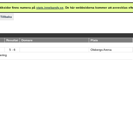
istiksidor finns numera på
stats.innebandy.se
. De här webbsidorna kommer att avvecklas eft
Tillbaka
Resultat
Domare
Plats
5 - 6
Olsbergs Arena
tering