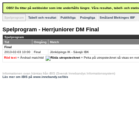
OBS! Du tittar på webbsidor som inte underhålls längre. Våra resultat-, tabell- och stat
Spelprogram
Tabell och resultat
Publikliga
Poängliga
Småland Blekinges IBF
Spelprogram - Herrjuniorer DM Final
Spelprogram
Tid
Omgång
Match
Final
2013-02-03
10:00
Final
Jönköpings IK - Sävsjö IBK
Röd text
= Ändrad matchtid
= Peka på utropstecknet så visas en no
Informationen ovan hämtas från iBIS (Svensk Innebandys Informationssystem)
Läs mer om iBIS på www.innebandy.se/ibis