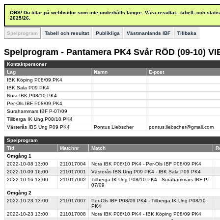
OBS! Du tittar på webbsidor som inte underhålls längre. Våra resultat-, tabell- och stat
2025/26.
Spelprogram
Tabell och resultat
Publikliga
Västmanlands IBF
Tillbaka
Spelprogram - Pantamera PK4 Svår RÖD (09-10) V
Kontaktpersoner
Lag
Namn
E-post
IBK Köping P08/09 PK4
IBK Sala P09 PK4
Nora IBK P08/10 PK4
Per-Ols IBF P08/09 PK4
Surahammars IBF P-07/09
Tillberga IK Ung P08/10 PK4
Västerås IBS Ung P09 PK4
Pontus Liebscher
pontus.liebscher@gmail.com
Spelprogram
Tid
Matchnr
Match
R
Omgång 1
2022-10-08
13:00
211017004
Nora IBK P08/10 PK4 - Per-Ols IBF P08/09 PK4
2022-10-09
16:00
211017001
Västerås IBS Ung P09 PK4 - IBK Sala P09 PK4
2022-10-16
13:00
211017002
Tillberga IK Ung P08/10 PK4 - Surahammars IBF P-
07/09
Omgång 2
2022-10-23
13:00
211017007
Per-Ols IBF P08/09 PK4 - Tillberga IK Ung P08/10
PK4
2022-10-23
13:00
211017008
Nora IBK P08/10 PK4 - IBK Köping P08/09 PK4