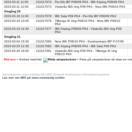
2023-03-11
11:00
211017074
Per-Ols IBF P08/09 PK4 - IBK Köping P08/09 PK4
2023-03-11
12:00
211017073
Västerås IBS Ung P09 PK4 - Nora IBK P08/10 PK4
Omgång 20
2023-03-18
11:00
211017079
IBK Sala P09 PK4 - Per-Ols IBF P08/09 PK4
2023-03-18
13:00
211017078
Tillberga IK Ung P08/10 PK4 - Nora IBK P08/10
PK4
2023-03-19
14:30
211017077
IBK Köping P08/09 PK4 - Västerås IBS Ung P09
PK4
Omgång 21
2023-03-04
15:30
211017083
Nora IBK P08/10 PK4 - Surahammars IBF P-07/09
2023-03-25
12:30
211017082
IBK Köping P08/09 PK4 - IBK Sala P09 PK4
2023-03-26
16:00
211017081
Västerås IBS Ung P09 PK4 - Tillberga IK Ung
P08/10 PK4
Röd text
= Ändrad matchtid
= Peka på utropstecknet så visas en no
Informationen ovan hämtas från iBIS (Svensk Innebandys Informationssystem)
Läs mer om iBIS på www.innebandy.se/ibis