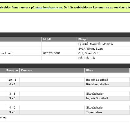
istiksidor finns numera på
stats.innebandy.se
. De här webbsidorna kommer att avvecklas eft
Mobil
Färger
LjusBlå, MörkBlå, Mörkblå
Svart, Svart, Svart
gmail.com
0707248081
Gul, Svart, Gul
Blå, Blå, Blå
Resultat
Domare
Plats
10 - 3
Ingarö Sporthall
4 - 3
Rödabergshallen
3 - 3
Skogåshallen
3 - 0
Ingarö Sporthall
4 - 5
Skogåshallen
3 - 3
Töjnahallen
tering