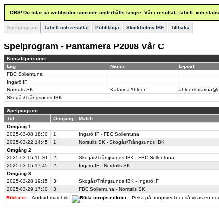
OBS! Du tittar på webbsidor som inte underhålls längre. Våra resultat-, tabell- och stat
Spelprogram
Tabell och resultat
Publikliga
Stockholms IBF
Tillbaka
Spelprogram - Pantamera P2008 Vår C
Kontaktpersoner
Lag
Namn
E-post
FBC Sollentuna
Ingarö IF
Norrtulls SK
Katarina Ahlner
ahlner.katarina@
Skogås/Trångsunds IBK
Spelprogram
Tid
Omgång
Match
Omgång 1
2025-03-08
18:30
1
Ingarö IF - FBC Sollentuna
2025-03-22
14:45
1
Norrtulls SK - Skogås/Trångsunds IBK
Omgång 2
2025-03-15
11:30
2
Skogås/Trångsunds IBK - FBC Sollentuna
2025-03-15
17:45
2
Ingarö IF - Norrtulls SK
Omgång 3
2025-03-28
19:15
3
Skogås/Trångsunds IBK - Ingarö IF
2025-03-29
17:30
3
FBC Sollentuna - Norrtulls SK
Röd text
= Ändrad matchtid
= Peka på utropstecknet så visas en no