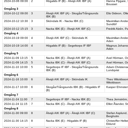
2024-10-06
09:00
2
Högalids IF (B) - Älvsjö AIK IBF (A)
Hanna Flygare
,
Bousset
Omgång 3
2024-10-12
09:00
3
Älvsjö AIK IBF (A) - Skogås/Trångsunds
Elis Gideon
,
Oll
IBK (B)
2024-10-12
10:30
3
Sköndals IK - Nacka IBK (C)
Maximilian Ande
Sundlöf
2024-10-12
15:15
3
Nacka IBK (E) - Älvsjö AIK IBF (C)
Fredrik Alzén
,
Pa
Omgång 4
2024-10-19
09:00
4
Älvsjö AIK IBF (C) - Sköndals IK
Maximilian Ande
Aden
2024-10-19
14:00
4
Högalids IF (B) - Segeltorps IF IBF
Magnus Johans
Aden
Omgång 5
2024-11-09
13:15
5
Nacka IBK (E) - Älvsjö AIK IBF (A)
Axel Hörman
,
Os
2024-11-09
14:15
5
Nacka IBK (C) - Älvsjö AIK IBF (C)
Axel Hörman
,
Os
2024-11-10
10:00
5
Segeltorps IF IBF - Skogås/Trångsunds
Adam Christens
IBK (B)
Lundqvist
Omgång 6
2024-11-16
10:00
6
Älvsjö AIK IBF (A) - Sköndals IK
Theo Witoldsso
Witoldsson
2024-11-17
10:00
6
Skogås/Trångsunds IBK (B) - Högalids IF
Kasper Ehrnste
(B)
Omgång 7
2024-11-24
11:00
7
Segeltorps IF IBF - Nacka IBK (E)
Thea Jernström
2024-11-24
11:15
7
Nacka IBK (C) - Älvsjö AIK IBF (A)
Elliot Ålander
,
St
Omgång 8
2024-11-30
09:00
8
Älvsjö AIK IBF (A) - Älvsjö AIK IBF (C)
Stefan Asplund
Bergholm
2024-11-30
14:15
8
Nacka IBK (E) - Högalids IF (B)
Christoffer Hells
Eklund