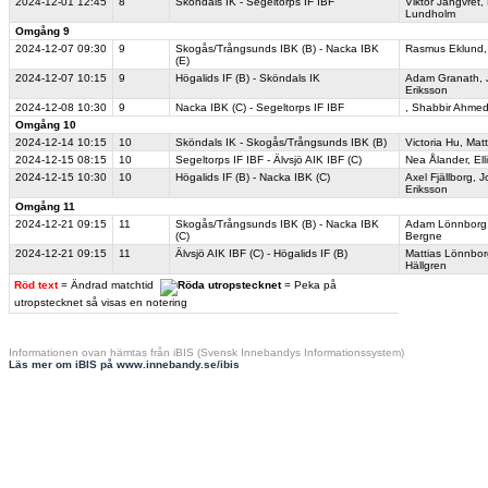
2024-12-01
12:45
8
Sköndals IK - Segeltorps IF IBF
Viktor Jangvret
,
Lundholm
Omgång 9
2024-12-07
09:30
9
Skogås/Trångsunds IBK (B) - Nacka IBK
Rasmus Eklund
(E)
2024-12-07
10:15
9
Högalids IF (B) - Sköndals IK
Adam Granath
,
Eriksson
2024-12-08
10:30
9
Nacka IBK (C) - Segeltorps IF IBF
,
Shabbir Ahme
Omgång 10
2024-12-14
10:15
10
Sköndals IK - Skogås/Trångsunds IBK (B)
Victoria Hu
,
Mat
2024-12-15
08:15
10
Segeltorps IF IBF - Älvsjö AIK IBF (C)
Nea Ålander
,
El
2024-12-15
10:30
10
Högalids IF (B) - Nacka IBK (C)
Axel Fjällborg
,
J
Eriksson
Omgång 11
2024-12-21
09:15
11
Skogås/Trångsunds IBK (B) - Nacka IBK
Adam Lönnborg
(C)
Bergne
2024-12-21
09:15
11
Älvsjö AIK IBF (C) - Högalids IF (B)
Mattias Lönnbor
Hällgren
Röd text
= Ändrad matchtid
= Peka på
utropstecknet så visas en notering
Informationen ovan hämtas från iBIS (Svensk Innebandys Informationssystem)
Läs mer om iBIS på www.innebandy.se/ibis