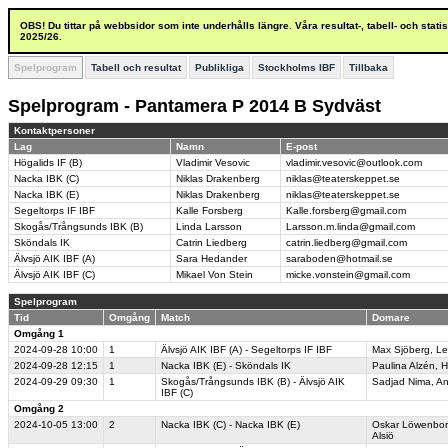
OBS! Du tittar på webbsidor som inte underhålls längre. Våra resultat-, tabell- och stat
2025/26.
Spelprogram
Tabell och resultat
Publikliga
Stockholms IBF
Tillbaka
Spelprogram - Pantamera P 2014 B Sydväst
Kontaktpersoner
Lag
Namn
E-post
Högalids IF (B)
Vladimir Vesovic
vladimir.vesovic@outlook.com
Nacka IBK (C)
Niklas Drakenberg
niklas@teaterskeppet.se
Nacka IBK (E)
Niklas Drakenberg
niklas@teaterskeppet.se
Segeltorps IF IBF
Kalle Forsberg
Kalle.forsberg@gmail.com
Skogås/Trångsunds IBK (B)
Linda Larsson
Larsson.m.linda@gmail.com
Sköndals IK
Catrin Liedberg
catrin.liedberg@gmail.com
Älvsjö AIK IBF (A)
Sara Hedander
saraboden@hotmail.se
Älvsjö AIK IBF (C)
Mikael Von Stein
micke.vonstein@gmail.com
Spelprogram
Tid
Omgång
Match
Domare
Omgång 1
2024-09-28
10:00
1
Älvsjö AIK IBF (A) - Segeltorps IF IBF
Max Sjöberg
,
Le
2024-09-28
12:15
1
Nacka IBK (E) - Sköndals IK
Paulina Alzén
,
H
2024-09-29
09:30
1
Skogås/Trångsunds IBK (B) - Älvsjö AIK
Sadjad Nima
,
An
IBF (C)
Omgång 2
2024-10-05
13:00
2
Nacka IBK (C) - Nacka IBK (E)
Oskar Löwenbo
Alsiö