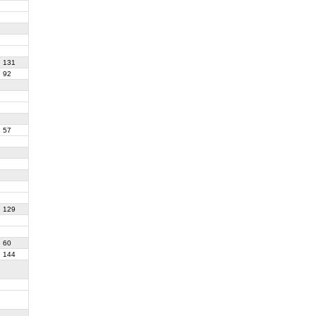
131
92
57
129
60
144