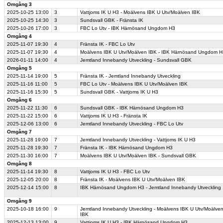
Omgång 3
2025-10-25
13:00
3
Vattjoms IK U H3 - Moälvens IBK U Utv/Moälven IBK
2025-10-25
14:30
3
Sundsvall GBK - Fränsta IK
2025-10-26
17:00
3
FBC Lo Utv - IBK Härnösand Ungdom H3
Omgång 4
2025-11-07
19:30
4
Fränsta IK - FBC Lo Utv
2025-11-07
19:30
4
Moälvens IBK U Utv/Moälven IBK - IBK Härnösand Ungdom H
2026-01-11
14:00
4
Jemtland Innebandy Utveckling - Sundsvall GBK
Omgång 5
2025-11-14
19:00
5
Fränsta IK - Jemtland Innebandy Utveckling
2025-11-16
11:00
5
FBC Lo Utv - Moälvens IBK U Utv/Moälven IBK
2025-11-16
15:30
5
Sundsvall GBK - Vattjoms IK U H3
Omgång 6
2025-11-22
11:30
6
Sundsvall GBK - IBK Härnösand Ungdom H3
2025-11-22
15:00
6
Vattjoms IK U H3 - Fränsta IK
2025-12-06
13:00
6
Jemtland Innebandy Utveckling - FBC Lo Utv
Omgång 7
2025-11-28
19:00
7
Jemtland Innebandy Utveckling - Vattjoms IK U H3
2025-11-28
19:30
7
Fränsta IK - IBK Härnösand Ungdom H3
2025-11-30
16:00
7
Moälvens IBK U Utv/Moälven IBK - Sundsvall GBK
Omgång 8
2025-11-14
19:30
8
Vattjoms IK U H3 - FBC Lo Utv
2025-12-05
20:00
8
Fränsta IK - Moälvens IBK U Utv/Moälven IBK
2025-12-14
15:00
8
IBK Härnösand Ungdom H3 - Jemtland Innebandy Utveckling
Omgång 9
2025-10-18
16:00
9
Jemtland Innebandy Utveckling - Moälvens IBK U Utv/Moälve
IBK
2025-12-13
13:00
9
Vattjoms IK U H3 - IBK Härnösand Ungdom H3