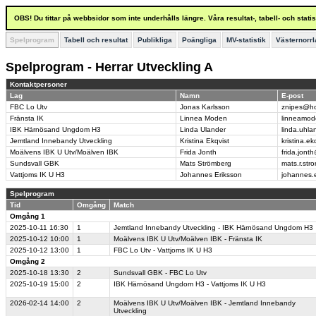
OBS! Du tittar på webbsidor som inte underhålls längre. Våra resultat-, tabell- och stat
Spelprogram
Tabell och resultat
Publikliga
Poängliga
MV-statistik
Västernorrl
Spelprogram - Herrar Utveckling A
Kontaktpersoner
Lag
Namn
E-post
FBC Lo Utv
Jonas Karlsson
znipes@ho
Fränsta IK
Linnea Moden
linneamo
IBK Härnösand Ungdom H3
Linda Ulander
linda.uhl
Jemtland Innebandy Utveckling
Kristina Ekqvist
kristina.e
Moälvens IBK U Utv/Moälven IBK
Frida Jonth
frida.jont
Sundsvall GBK
Mats Strömberg
mats.r.st
Vattjoms IK U H3
Johannes Eriksson
johannes.
Spelprogram
Tid
Omgång
Match
Omgång 1
2025-10-11
16:30
1
Jemtland Innebandy Utveckling - IBK Härnösand Ungdom H3
2025-10-12
10:00
1
Moälvens IBK U Utv/Moälven IBK - Fränsta IK
2025-10-12
13:00
1
FBC Lo Utv - Vattjoms IK U H3
Omgång 2
2025-10-18
13:30
2
Sundsvall GBK - FBC Lo Utv
2025-10-19
15:00
2
IBK Härnösand Ungdom H3 - Vattjoms IK U H3
2026-02-14
14:00
2
Moälvens IBK U Utv/Moälven IBK - Jemtland Innebandy
Utveckling