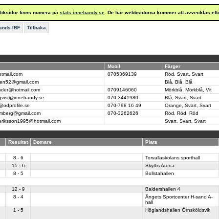
istiksidor finns numera på
stats.innebandy.se
. De här webbsidorna kommer att avvecklas eft
ands IBF
Tillbaka
Mobil
Färger
tmail.com
0705369139
Röd, Svart, Svart
den52@gmail.com
Blå, Blå, Blå
ander@hotmail.com
0709146060
Mörkblå, Mörkblå, Vit
kqvist@innebandy.se
070-3441980
Blå, Svart, Svart
h@odprofile.se
070-798 16 49
Orange, Svart, Svart
romberg@gmail.com
070-3262626
Röd, Röd, Röd
eriksson1995@hotmail.com
Svart, Svart, Svart
Resultat
Domare
Plats
8 - 6
Torvallaskolans sporthall
15 - 6
Skyttis Arena
8 - 5
Bollstahallen
12 - 9
Baldershallen 4
8 - 4
Ängets Sportcenter H-sand A-
hall
1 - 5
Höglandshallen Örnsköldsvik