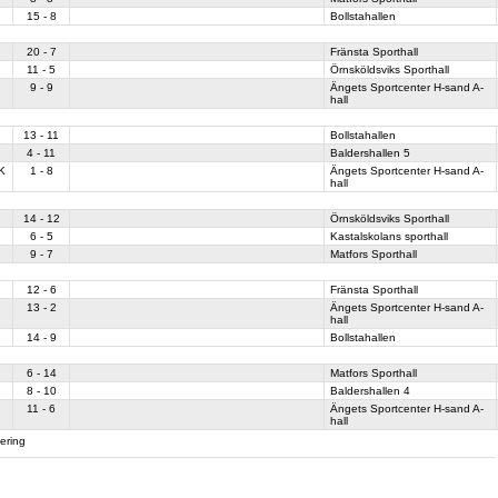
15 - 8
Bollstahallen
20 - 7
Fränsta Sporthall
11 - 5
Örnsköldsviks Sporthall
9 - 9
Ängets Sportcenter H-sand A-
hall
13 - 11
Bollstahallen
4 - 11
Baldershallen 5
K
1 - 8
Ängets Sportcenter H-sand A-
hall
14 - 12
Örnsköldsviks Sporthall
6 - 5
Kastalskolans sporthall
9 - 7
Matfors Sporthall
12 - 6
Fränsta Sporthall
13 - 2
Ängets Sportcenter H-sand A-
hall
14 - 9
Bollstahallen
6 - 14
Matfors Sporthall
8 - 10
Baldershallen 4
11 - 6
Ängets Sportcenter H-sand A-
hall
tering