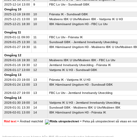
2025-12-14
13:00
9
FBC Lo Utv - Sundsvall GBK
Omgång 10
2025-12-19
19:00
10
Fränsta IK - Sundsvall GBK
2025-12-21
13:00
10
Moälvens IBK U Utv/Moälven IBK - Vattjoms IK U H3
2025-12-21
18:30
10
IBK Härnösand Ungdom H3 - FBC Lo Utv
Omgång 11
2026-01-11
09:00
11
FBC Lo Utv - Fränsta IK
2026-01-25
13:30
11
Sundsvall GBK - Jemtland Innebandy Utveckling
2026-01-27
19:30
11
IBK Härnösand Ungdom H3 - Moälvens IBK U Utv/Moälven IB
Omgång 12
2026-01-16
19:30
12
Moälvens IBK U Utv/Moälven IBK - FBC Lo Utv
2026-01-16
19:30
12
Jemtland Innebandy Utveckling - Fränsta IK
2026-01-17
13:00
12
Vattjoms IK U H3 - Sundsvall GBK
Omgång 13
2026-01-23
19:00
13
Fränsta IK - Vattjoms IK U H3
2026-01-24
13:00
13
IBK Härnösand Ungdom H3 - Sundsvall GBK
2026-02-27
19:00
13
FBC Lo Utv - Jemtland Innebandy Utveckling
Omgång 14
2026-01-30
19:00
14
Vattjoms IK U H3 - Jemtland Innebandy Utveckling
2026-01-31
13:30
14
Sundsvall GBK - Moälvens IBK U Utv/Moälven IBK
2026-02-01
13:00
14
IBK Härnösand Ungdom H3 - Fränsta IK
Röd text
= Ändrad matchtid
= Peka på utropstecknet så visas en no
Informationen ovan hämtas från iBIS (Svensk Innebandys Informationssystem)