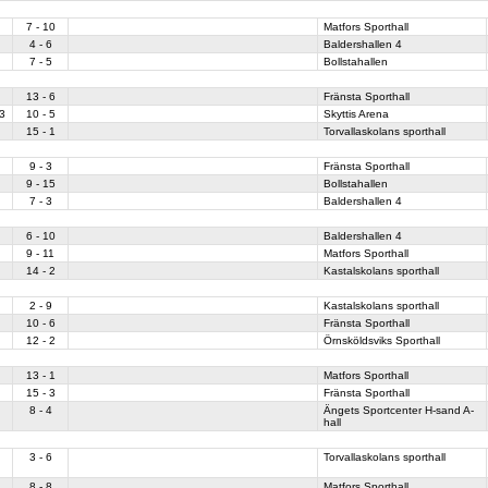
7 - 10
Matfors Sporthall
4 - 6
Baldershallen 4
7 - 5
Bollstahallen
13 - 6
Fränsta Sporthall
3
10 - 5
Skyttis Arena
15 - 1
Torvallaskolans sporthall
9 - 3
Fränsta Sporthall
9 - 15
Bollstahallen
7 - 3
Baldershallen 4
6 - 10
Baldershallen 4
9 - 11
Matfors Sporthall
14 - 2
Kastalskolans sporthall
2 - 9
Kastalskolans sporthall
10 - 6
Fränsta Sporthall
12 - 2
Örnsköldsviks Sporthall
13 - 1
Matfors Sporthall
15 - 3
Fränsta Sporthall
8 - 4
Ängets Sportcenter H-sand A-
hall
n
3 - 6
Torvallaskolans sporthall
8 - 8
Matfors Sporthall