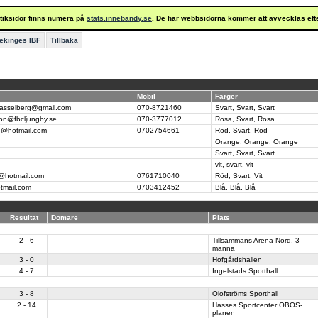
istiksidor finns numera på
stats.innebandy.se
. De här webbsidorna kommer att avvecklas eft
ekinges IBF
Tillbaka
Mobil
Färger
hasselberg@gmail.com
070-8721460
Svart, Svart, Svart
son@fbcljungby.se
070-3777012
Rosa, Svart, Rosa
an@hotmail.com
0702754661
Röd, Svart, Röd
Orange, Orange, Orange
Svart, Svart, Svart
vit, svart, vit
s@hotmail.com
0761710040
Röd, Svart, Vit
tmail.com
0703412452
Blå, Blå, Blå
Resultat
Domare
Plats
2 - 6
Tillsammans Arena Nord, 3-
manna
3 - 0
Hofgårdshallen
4 - 7
Ingelstads Sporthall
3 - 8
Olofströms Sporthall
2 - 14
Hasses Sportcenter OBOS-
planen