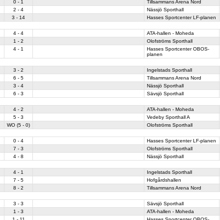
0 - 1
Tillsammans Arena Nord
2 - 4
Nässjö Sporthall
3 - 14
Hasses Sportcenter LF-planen
4 - 4
ATA-hallen - Moheda
1 - 2
Olofströms Sporthall
4 - 1
Hasses Sportcenter OBOS-
planen
3 - 2
Ingelstads Sporthall
6 - 5
Tillsammans Arena Nord
3 - 4
Nässjö Sporthall
6 - 3
Sävsjö Sporthall
4 - 2
ATA-hallen - Moheda
5 - 3
Vedeby Sporthall A
WO (5 - 0)
Olofströms Sporthall
0 - 4
Hasses Sportcenter LF-planen
7 - 3
Olofströms Sporthall
4 - 8
Nässjö Sporthall
4 - 1
Ingelstads Sporthall
7 - 5
Hofgårdshallen
8 - 2
Tillsammans Arena Nord
3 - 3
Sävsjö Sporthall
1 - 3
ATA-hallen - Moheda
1 - 11
Hasses Sportcenter OBOS-