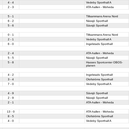
4 - 4
Vedeby Sporthall A
2 - 3
ATA-hallen - Moheda
5 - 1
Tillsammans Arena Nord
6 - 2
Nässjö Sporthall
5 - 6
Sävsjö Sporthall
0 - 1
Tillsammans Arena Nord
2 - 1
Vedeby Sporthall A
6 - 0
Ingelstads Sporthall
2 - 4
ATA-hallen - Moheda
5 - 5
Nässjö Sporthall
5 - 8
Hasses Sportcenter OBOS-
planen
4 - 2
Ingelstads Sporthall
3 - 4
Olofströms Sporthall
7 - 0
Vedeby Sporthall A
4 - 9
Sävsjö Sporthall
2 - 9
Nässjö Sporthall
2 - 1
ATA-hallen - Moheda
13 - 0
ATA-hallen - Moheda
8 - 5
Olofströms Sporthall
4 - 0
Vedeby Sporthall A