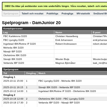
OBS! Du tittar på webbsidor som inte underhålls längre. Våra resultat-, tabell- och stat
Spelprogram
Tabell och resultat
Publikliga
Poängliga
MV-statistik
Småland Bl
Spelprogram - DamJunior 20
Kontaktpersoner
Lag
Namn
E-post
FBC Karlskrona DJ20
Christian Hasselberg
Christian79
FBC Ljungby DJ20
Emil Johansson
emil.johans
Ingelstad IBK/Rottne IF DJ20
Robert Andreasson
robert.skol
Moheda IBK DJ20
Nässjö IBF DJ20
Olofströms IBK DJ20
Sävsjö IBK DJ20
Wouter Buijs
Wouter.buij
Vetlanda IBF DJ20
Magnus Björnåker
isak_mn@ho
Spelprogram
Tid
Omgång
Match
Omgång 1
2025-10-11
15:00
1
FBC Ljungby DJ20 - Moheda IBK DJ20
2025-10-11
16:15
1
Sävsjö IBK DJ20 - Vetlanda IBF DJ20
2025-10-12
14:00
1
Ingelstad IBK/Rottne IF DJ20 - Olofströms IBK DJ20
Omgång 2
2025-10-18
12:00
2
Olofströms IBK DJ20 - FBC Ljungby DJ20
2025-10-18
17:30
2
Vetlanda IBF DJ20 - Nässjö IBF DJ20