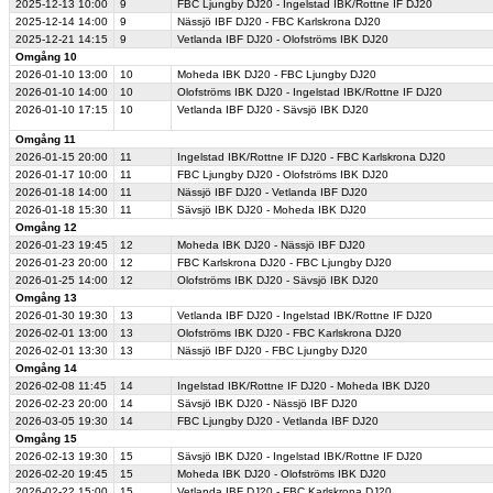
2025-12-13
10:00
9
FBC Ljungby DJ20 - Ingelstad IBK/Rottne IF DJ20
2025-12-14
14:00
9
Nässjö IBF DJ20 - FBC Karlskrona DJ20
2025-12-21
14:15
9
Vetlanda IBF DJ20 - Olofströms IBK DJ20
Omgång 10
2026-01-10
13:00
10
Moheda IBK DJ20 - FBC Ljungby DJ20
2026-01-10
14:00
10
Olofströms IBK DJ20 - Ingelstad IBK/Rottne IF DJ20
2026-01-10
17:15
10
Vetlanda IBF DJ20 - Sävsjö IBK DJ20
Omgång 11
2026-01-15
20:00
11
Ingelstad IBK/Rottne IF DJ20 - FBC Karlskrona DJ20
2026-01-17
10:00
11
FBC Ljungby DJ20 - Olofströms IBK DJ20
2026-01-18
14:00
11
Nässjö IBF DJ20 - Vetlanda IBF DJ20
2026-01-18
15:30
11
Sävsjö IBK DJ20 - Moheda IBK DJ20
Omgång 12
2026-01-23
19:45
12
Moheda IBK DJ20 - Nässjö IBF DJ20
2026-01-23
20:00
12
FBC Karlskrona DJ20 - FBC Ljungby DJ20
2026-01-25
14:00
12
Olofströms IBK DJ20 - Sävsjö IBK DJ20
Omgång 13
2026-01-30
19:30
13
Vetlanda IBF DJ20 - Ingelstad IBK/Rottne IF DJ20
2026-02-01
13:00
13
Olofströms IBK DJ20 - FBC Karlskrona DJ20
2026-02-01
13:30
13
Nässjö IBF DJ20 - FBC Ljungby DJ20
Omgång 14
2026-02-08
11:45
14
Ingelstad IBK/Rottne IF DJ20 - Moheda IBK DJ20
2026-02-23
20:00
14
Sävsjö IBK DJ20 - Nässjö IBF DJ20
2026-03-05
19:30
14
FBC Ljungby DJ20 - Vetlanda IBF DJ20
Omgång 15
2026-02-13
19:30
15
Sävsjö IBK DJ20 - Ingelstad IBK/Rottne IF DJ20
2026-02-20
19:45
15
Moheda IBK DJ20 - Olofströms IBK DJ20
2026-02-22
15:00
15
Vetlanda IBF DJ20 - FBC Karlskrona DJ20