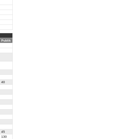
Publik
40
45
130