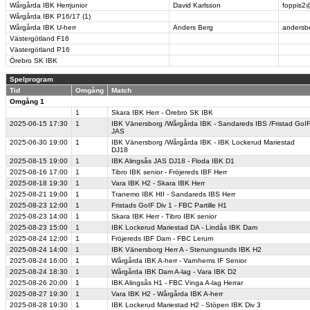
Wårgårda IBK Herrjunior
David Karlsson
foppis2
Wårgårda IBK P16/17 (1)
Wårgårda IBK U-herr
Anders Berg
andersb
Västergötland F16
Västergötland P16
Örebro SK IBK
Spelprogram
Tid
Omgång
Match
Omgång 1
1
Skara IBK Herr - Örebro SK IBK
2025-06-15
17:30
1
IBK Vänersborg /Wårgårda IBK - Sandareds IBS /Fristad GoI
JAS
2025-06-30
19:00
1
IBK Vänersborg /Wårgårda IBK - IBK Lockerud Mariestad
DJ18
2025-08-15
19:00
1
IBK Alingsås JAS DJ18 - Floda IBK D1
2025-08-16
17:00
1
Tibro IBK senior - Fröjereds IBF Herr
2025-08-18
19:30
1
Vara IBK H2 - Skara IBK Herr
2025-08-21
19:00
1
Tranemo IBK HII - Sandareds IBS Herr
2025-08-23
12:00
1
Fristads GoIF Div 1 - FBC Partille H1
2025-08-23
14:00
1
Skara IBK Herr - Tibro IBK senior
2025-08-23
15:00
1
IBK Lockerud Mariestad DA - Lindås IBK Dam
2025-08-24
12:00
1
Fröjereds IBF Dam - FBC Lerum
2025-08-24
14:00
1
IBK Vänersborg Herr A - Stenungsunds IBK H2
2025-08-24
16:00
1
Wårgårda IBK A-herr - Varnhems IF Senior
2025-08-24
18:30
1
Wårgårda IBK Dam A-lag - Vara IBK D2
2025-08-26
20:00
1
IBK Alingsås H1 - FBC Vinga A-lag Herrar
2025-08-27
19:30
1
Vara IBK H2 - Wårgårda IBK A-herr
2025-08-28
19:30
1
IBK Lockerud Mariestad H2 - Stöpen IBK Div 3