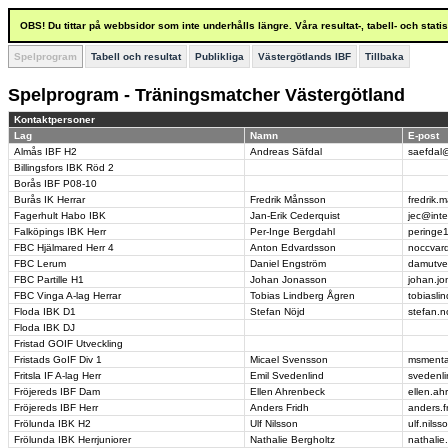
OBS! Du tittar på webbsidor som inte underhålls längre. Våra resultat-, tabell- och stat
Spelprogram
Tabell och resultat
Publikliga
Västergötlands IBF
Tillbaka
Spelprogram - Träningsmatcher Västergötland
Kontaktpersoner
Lag
Namn
E-post
Almås IBF H2
Andreas Säfdal
saefdal
Billingsfors IBK Röd 2
Borås IBF P08-10
Burås IK Herrar
Fredrik Månsson
fredrik
Fagerhult Habo IBK
Jan-Erik Cederquist
jec@inte
Falköpings IBK Herr
Per-Inge Bergdahl
peringe
FBC Hjälmared Herr 4
Anton Edvardsson
noccvar
FBC Lerum
Daniel Engström
damutve
FBC Partille H1
Johan Jonasson
johan.j
FBC Vinga A-lag Herrar
Tobias Lindberg Ågren
tobiasli
Floda IBK D1
Stefan Nöjd
stefan.n
Floda IBK DJ
Fristad GOIF Utveckling
Fristads GoIF Div 1
Micael Svensson
msmenta
Fritsla IF A-lag Herr
Emil Svedenlind
svedenl
Fröjereds IBF Dam
Ellen Ahrenbeck
ellen.a
Fröjereds IBF Herr
Anders Fridh
anders.f
Frölunda IBK H2
Ulf Nilsson
ulf.nil
Frölunda IBK Herrjuniorer
Nathalie Bergholtz
nathalie