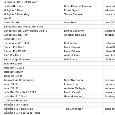
Landvetter IBK F09/10 svart
Lindås IBK Dam
Hans Göran Johansson
hgjsson
Mullsjö AIS Dam
Eddie Ögren
eddieel
Mullsjö AIS Utveckling
Tomas Burman
tomas.b
Nor 92
Orust IBK H3
Anes Mujic
anes00
Sandareds IBS /Fristad GoIF JAS
Sandareds IBS Dam/Fristads GoIF U
Emelie Liljeström
Emelieli
Sandareds IBS Herr
Christian Backlund
christi
Skara IBK Herr
Stenungsunds IBK H2
Carl Vestin
carlves
Stöpen IBK Div 3
Maria Eriksson
Lillan4
Stöpen IBK P10/11
Maria Eriksson
Lillan4
Särö IBK Div 1
Arvid Hulthén
arvid.h
Södra Vings IF Senior
Ulrik Roman
ullit4ev
Tibro IBK junior
Tibro IBK P12/13
Tibro IBK senior
Tranemo IBK HII
Träslövsläge IF Damjunior
Sofia Svensson
sofiasv
Vara IBK D2
Louise Ehn
Louise.
Vara IBK H2
Andreas Mellegård
andreas
Varla IBK Dam div 1 / DJAS
Martin Caverö
martin.c
Varla IBK P16 Svart
Rickard Norberg
Akerber
Varnhems IF Senior
Wårgårda IBK A-herr
Wårgårda IBK Dam A-lag
Tina Johansson
andreas
Wårgårda IBK F10/11 (1) Röd1