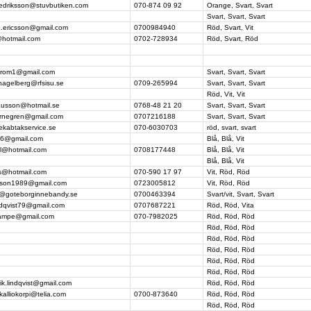
redriksson@stuvbutiken.com
070-874 09 92
Orange, Svart, Svart
Svart, Svart, Svart
9.ericsson@gmail.com
0700984940
Röd, Svart, Vit
@hotmail.com
0702-728934
Röd, Svart, Röd
strom1@gmail.com
Svart, Svart, Svart
hagelberg@rfsisu.se
0709-265994
Svart, Svart, Svart
Röd, Vit, Vit
lausson@hotmail.se
0768-48 21 20
Svart, Svart, Svart
jarnegren@gmail.com
0707216188
Svart, Svart, Svart
ekabtakservice.se
070-6030703
röd, svart, svart
66@gmail.com
Blå, Blå, Vit
ll@hotmail.com
0708177448
Blå, Blå, Vit
Blå, Blå, Vit
os@hotmail.com
070-590 17 97
Vit, Röd, Röd
ilsson1989@gmail.com
0723005812
Vit, Röd, Röd
@goteborginnebandy.se
0700463394
Svart/vit, Svart, Svart
ndqvist79@gmail.com
0707687221
Röd, Röd, Vita
.kampe@gmail.com
070-7982025
Röd, Röd, Röd
Röd, Röd, Röd
Röd, Röd, Röd
Röd, Röd, Röd
Röd, Röd, Röd
Röd, Röd, Röd
rik.lindqvist@gmail.com
Röd, Röd, Röd
.kalliokorpi@telia.com
0700-873640
Röd, Röd, Röd
Röd, Röd, Röd