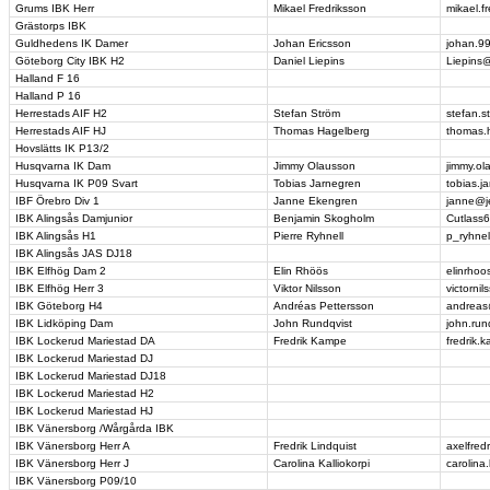
Grums IBK Herr
Mikael Fredriksson
mikael.f
Grästorps IBK
Guldhedens IK Damer
Johan Ericsson
johan.9
Göteborg City IBK H2
Daniel Liepins
Liepins
Halland F 16
Halland P 16
Herrestads AIF H2
Stefan Ström
stefan.
Herrestads AIF HJ
Thomas Hagelberg
thomas.
Hovslätts IK P13/2
Husqvarna IK Dam
Jimmy Olausson
jimmy.o
Husqvarna IK P09 Svart
Tobias Jarnegren
tobias.
IBF Örebro Div 1
Janne Ekengren
janne@j
IBK Alingsås Damjunior
Benjamin Skogholm
Cutlass
IBK Alingsås H1
Pierre Ryhnell
p_ryhne
IBK Alingsås JAS DJ18
IBK Elfhög Dam 2
Elin Rhöös
elinrho
IBK Elfhög Herr 3
Viktor Nilsson
victorn
IBK Göteborg H4
Andréas Pettersson
andreas
IBK Lidköping Dam
John Rundqvist
john.ru
IBK Lockerud Mariestad DA
Fredrik Kampe
fredrik
IBK Lockerud Mariestad DJ
IBK Lockerud Mariestad DJ18
IBK Lockerud Mariestad H2
IBK Lockerud Mariestad HJ
IBK Vänersborg /Wårgårda IBK
IBK Vänersborg Herr A
Fredrik Lindquist
axelfred
IBK Vänersborg Herr J
Carolina Kalliokorpi
carolina
IBK Vänersborg P09/10