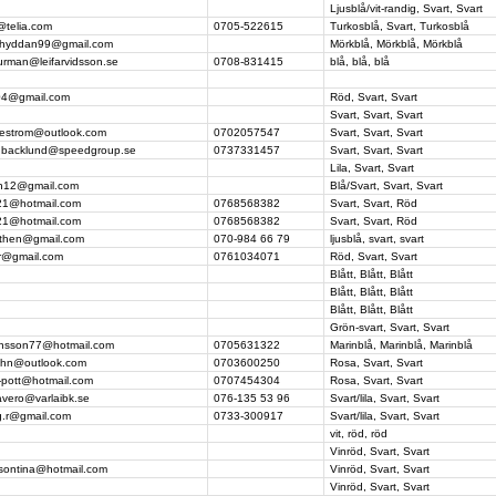
Ljusblå/vit-randig, Svart, Svart
@telia.com
0705-522615
Turkosblå, Svart, Turkosblå
chyddan99@gmail.com
Mörkblå, Mörkblå, Mörkblå
urman@leifarvidsson.se
0708-831415
blå, blå, blå
04@gmail.com
Röd, Svart, Svart
Svart, Svart, Svart
ljestrom@outlook.com
0702057547
Svart, Svart, Svart
an.backlund@speedgroup.se
0737331457
Svart, Svart, Svart
Lila, Svart, Svart
tin12@gmail.com
Blå/Svart, Svart, Svart
321@hotmail.com
0768568382
Svart, Svart, Röd
321@hotmail.com
0768568382
Svart, Svart, Röd
ulthen@gmail.com
070-984 66 79
ljusblå, svart, svart
er@gmail.com
0761034071
Röd, Svart, Svart
Blått, Blått, Blått
Blått, Blått, Blått
Blått, Blått, Blått
Grön-svart, Svart, Svart
ensson77@hotmail.com
0705631322
Marinblå, Marinblå, Marinblå
ehn@outlook.com
0703600250
Rosa, Svart, Svart
-pott@hotmail.com
0707454304
Rosa, Svart, Svart
avero@varlaibk.se
076-135 53 96
Svart/lila, Svart, Svart
g.r@gmail.com
0733-300917
Svart/lila, Svart, Svart
vit, röd, röd
Vinröd, Svart, Svart
sontina@hotmail.com
Vinröd, Svart, Svart
Vinröd, Svart, Svart