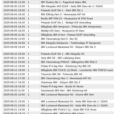
2025-08-30
12:30
1
IBF Örebro Div 1 - Fagerhult Habo IBK
2025-08-30
15:00
1
IBK Alingsås JAS DJ18 - Varla IBK Dam div 1 / DJAS
2025-09-02
19:00
1
Fristads GoIF Div 1 - Särö IBK Div 1
2025-09-04
18:30
1
IBK Elfhög Herr 3 - Herrestads AIF H2
2025-09-04
19:00
1
Borås IBF P08-10 - Husqvarna IK P09 Svart
2025-09-04
19:45
1
Fristads GoIF Div 1 - Mullsjö AIS Utveckling
2025-09-04
19:45
1
Wårgårda IBK Herrjunior - Frölunda IBK Herrjuniorer
2025-09-05
18:45
1
Mullsjö AIS Dam - Husqvarna IK Dam
2025-09-06
11:30
1
Wårgårda IBK A-herr - Fristad GOIF Utveckling
2025-09-06
14:00
1
IBK Vänersborg Herr A - Nor 92
2025-09-06
16:00
1
IBK Alingsås Damjunior - Träslövsläge IF Damjunior
2025-09-09
19:45
1
IBK Lockerud Mariestad HJ - Stöpen IBK Div 3
2025-09-10
19:30
1
Fristads GoIF Div 1 - IBK Alingsås H1
2025-09-11
19:00
1
Vara IBK D2 - IBK Lidköping Dam
2025-09-12
19:00
1
IBK Vänersborg P09/10 - Billingsfors IBK Röd 2
2025-09-12
19:00
1
Fritsla IF A-lag Herr - Göteborg City IBK H2
2025-09-12
19:00
1
Wårgårda IBK F10/11 (1) Röd1 - Landvetter IBK F09/10 svart
2025-09-14
13:00
1
Tranemo IBK HII - Frölunda IBK H2
2025-09-14
17:00
1
IBK Vänersborg Herr J - Herrestads AIF HJ
2025-09-17
19:30
1
Grästorps IBK - Stöpen IBK Div 3
2025-09-18
19:30
1
Fritsla IF A-lag Herr - Burås IK Herrar
2025-09-20
11:00
1
Sandareds IBS Herr - IBK Göteborg H4
2025-09-20
14:00
1
IBK Lockerud Mariestad H2 - Grums IBK Herr
2025-09-21
10:00
1
IBK Lockerud Mariestad DJ - Varla IBK Dam div 1 / DJAS
2025-09-21
13:00
1
IBK Lockerud Mariestad DJ - Varla IBK Dam div 1 / DJAS
2025-09-21
15:00
1
Wårgårda IBK P16/17 (1) - Varla IBK P16 Svart
2025-09-25
19:15
1
Grästorps IBK - Wårgårda IBK U-herr