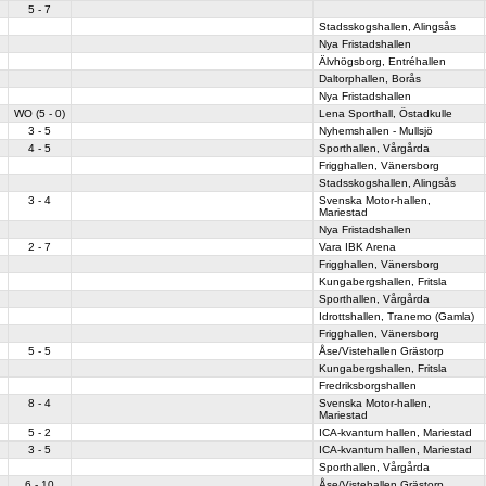
5 - 7
Stadsskogshallen, Alingsås
Nya Fristadshallen
Älvhögsborg, Entréhallen
Daltorphallen, Borås
Nya Fristadshallen
WO (5 - 0)
Lena Sporthall, Östadkulle
3 - 5
Nyhemshallen - Mullsjö
4 - 5
Sporthallen, Vårgårda
Frigghallen, Vänersborg
Stadsskogshallen, Alingsås
3 - 4
Svenska Motor-hallen,
Mariestad
Nya Fristadshallen
2 - 7
Vara IBK Arena
Frigghallen, Vänersborg
Kungabergshallen, Fritsla
Sporthallen, Vårgårda
Idrottshallen, Tranemo (Gamla)
Frigghallen, Vänersborg
5 - 5
Åse/Vistehallen Grästorp
Kungabergshallen, Fritsla
Fredriksborgshallen
8 - 4
Svenska Motor-hallen,
Mariestad
5 - 2
ICA-kvantum hallen, Mariestad
3 - 5
ICA-kvantum hallen, Mariestad
Sporthallen, Vårgårda
6 - 10
Åse/Vistehallen Grästorp