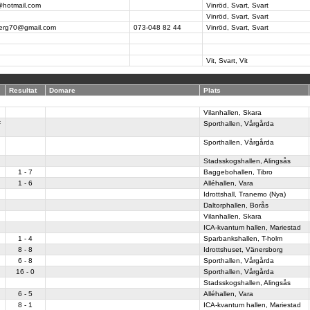
@hotmail.com
Vinröd, Svart, Svart
Vinröd, Svart, Svart
erg70@gmail.com
073-048 82 44
Vinröd, Svart, Svart
Vit, Svart, Vit
Resultat
Domare
Plats
Vilanhallen, Skara
F
Sporthallen, Vårgårda
Sporthallen, Vårgårda
Stadsskogshallen, Alingsås
1 - 7
Baggebohallen, Tibro
1 - 6
Alléhallen, Vara
Idrottshall, Tranemo (Nya)
Daltorphallen, Borås
Vilanhallen, Skara
ICA-kvantum hallen, Mariestad
1 - 4
Sparbankshallen, T-holm
8 - 8
Idrottshuset, Vänersborg
6 - 8
Sporthallen, Vårgårda
16 - 0
Sporthallen, Vårgårda
Stadsskogshallen, Alingsås
6 - 5
Alléhallen, Vara
8 - 1
ICA-kvantum hallen, Mariestad