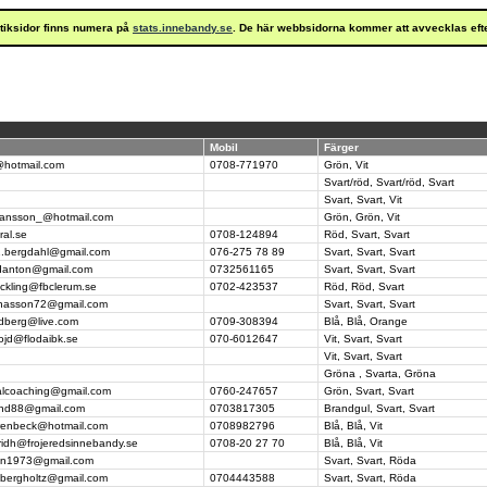
istiksidor finns numera på
stats.innebandy.se
. De här webbsidorna kommer att avvecklas eft
Mobil
Färger
@hotmail.com
0708-771970
Grön, Vit
Svart/röd, Svart/röd, Svart
Svart, Svart, Vit
.mansson_@hotmail.com
Grön, Grön, Vit
ral.se
0708-124894
Röd, Svart, Svart
1.bergdahl@gmail.com
076-275 78 89
Svart, Svart, Svart
danton@gmail.com
0732561165
Svart, Svart, Svart
ckling@fbclerum.se
0702-423537
Röd, Röd, Svart
onasson72@gmail.com
Svart, Svart, Svart
ndberg@live.com
0709-308394
Blå, Blå, Orange
ojd@flodaibk.se
070-6012647
Vit, Svart, Svart
Vit, Svart, Svart
Gröna , Svarta, Gröna
lcoaching@gmail.com
0760-247657
Grön, Svart, Svart
ind88@gmail.com
0703817305
Brandgul, Svart, Svart
hrenbeck@hotmail.com
0708982796
Blå, Blå, Vit
ridh@frojeredsinnebandy.se
0708-20 27 70
Blå, Blå, Vit
sson1973@gmail.com
Svart, Svart, Röda
.bergholtz@gmail.com
0704443588
Svart, Svart, Röda