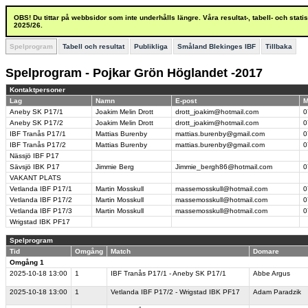
OBS! Du tittar på webbsidor som inte underhålls längre. Våra resultat-, tabell- och stat
2025/26.
Spelprogram
Tabell och resultat
Publikliga
Småland Blekinges IBF
Tillbaka
Spelprogram - Pojkar Grön Höglandet -2017
Kontaktpersoner
Lag
Namn
E-post
M
Aneby SK P17/1
Joakim Melin Drott
drott_joakim@hotmail.com
0
Aneby SK P17/2
Joakim Melin Drott
drott_joakim@hotmail.com
0
IBF Tranås P17/1
Mattias Burenby
mattias.burenby@gmail.com
0
IBF Tranås P17/2
Mattias Burenby
mattias.burenby@gmail.com
0
Nässjö IBF P17
Sävsjö IBK P17
Jimmie Berg
Jimmie_bergh86@hotmail.com
0
VAKANT PLATS
Vetlanda IBF P17/1
Martin Mosskull
massemosskull@hotmail.com
0
Vetlanda IBF P17/2
Martin Mosskull
massemosskull@hotmail.com
0
Vetlanda IBF P17/3
Martin Mosskull
massemosskull@hotmail.com
0
Wrigstad IBK PF17
Spelprogram
Tid
Omgång
Match
Domare
Omgång 1
2025-10-18
13:00
1
IBF Tranås P17/1 - Aneby SK P17/1
Abbe Argus
2025-10-18
13:00
1
Vetlanda IBF P17/2 - Wrigstad IBK PF17
Adam Paradzik