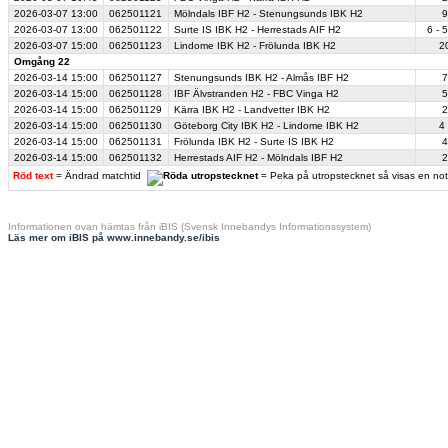
2026-03-07
13:00
062501121
Mölndals IBF H2 - Stenungsunds IBK H2
9
2026-03-07
13:00
062501122
Surte IS IBK H2 - Herrestads AIF H2
6 - 5
2026-03-07
15:00
062501123
Lindome IBK H2 - Frölunda IBK H2
20
Omgång 22
2026-03-14
15:00
062501127
Stenungsunds IBK H2 - Almås IBF H2
7
2026-03-14
15:00
062501128
IBF Älvstranden H2 - FBC Vinga H2
5
2026-03-14
15:00
062501129
Kärra IBK H2 - Landvetter IBK H2
2
2026-03-14
15:00
062501130
Göteborg City IBK H2 - Lindome IBK H2
4 
2026-03-14
15:00
062501131
Frölunda IBK H2 - Surte IS IBK H2
4
2026-03-14
15:00
062501132
Herrestads AIF H2 - Mölndals IBF H2
2
Röd text
= Ändrad matchtid
= Peka på utropstecknet så visas en no
Informationen ovan hämtas från iBIS (Svensk Innebandys Informationssystem)
Läs mer om iBIS på www.innebandy.se/ibis