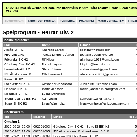
OBS! Du tittar på webbsidor som inte underhålls längre. Våra resultat-, tabell- och stat
2025/26.
Spelprogram
Tabell och resultat
Publikliga
Poängliga
Västsvenska IBF
Tillba
Spelprogram - Herrar Div. 2
Kontaktpersoner
Lag
Namn
E-post
Almås IBF H2
Andreas Säfdal
saefdal@hotmail.com
FBC Vinga H2
Tobias Lindberg Ågren
tobiaslindberg@live.com
Frölunda IBK H2
Ulf Nilsson
ulf.nilsson1973@gmail.com
Göteborg City IBK H2
Daniel Liepins
Liepins@hotmail.com
Herrestads AIF H2
Stefan Ström
stefan.strom1@gmail.com
IBF Älvstranden H2
Olle Erenstedt
olle.erenstedt61@gmail.com
Kärra IBK H2
Landvetter IBK H2
Alexander Johansson
Junior.1990@hotmail.com
Lindome IBK H2
Martin Jonsson
martin.jonsson1976@gmail.com
Mölndals IBF H2
Lucas Dahlström
Stenungsunds IBK H2
Carl Vestin
carlvestin12@gmail.com
Surte IS IBK H2
Linus Warnholtz
linus.warnholtz@teliacompany.com
Spelprogram
Tid
Matchnr
Match
Resul
Omgång 1
2025-09-26
20:00
062501003
Göteborg City IBK H2 - Surte IS IBK H2
5
2025-09-27
14:00
062501005
IBF Älvstranden H2 - Landvetter IBK H2
4
2025-09-27
14:30
062501004
Lindome IBK H2 - Kärra IBK H2
10