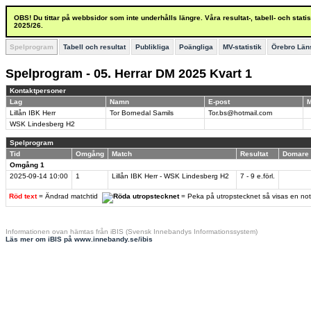
OBS! Du tittar på webbsidor som inte underhålls längre. Våra resultat-, tabell- och stat
2025/26.
Spelprogram
Tabell och resultat
Publikliga
Poängliga
MV-statistik
Örebro Län
Spelprogram - 05. Herrar DM 2025 Kvart 1
Kontaktpersoner
Lag
Namn
E-post
M
Lillån IBK Herr
Tor Bornedal Samils
Tor.bs@hotmail.com
WSK Lindesberg H2
Spelprogram
Tid
Omgång
Match
Resultat
Domare
Omgång 1
2025-09-14
10:00
1
Lillån IBK Herr - WSK Lindesberg H2
7 - 9 e.förl.
Röd text
= Ändrad matchtid
= Peka på utropstecknet så visas en no
Informationen ovan hämtas från iBIS (Svensk Innebandys Informationssystem)
Läs mer om iBIS på www.innebandy.se/ibis