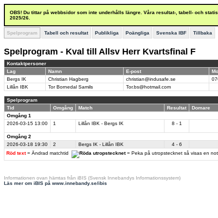
OBS! Du tittar på webbsidor som inte underhålls längre. Våra resultat-, tabell- och stat
2025/26.
Spelprogram
Tabell och resultat
Publikliga
Poängliga
Svenska IBF
Tillbaka
Spelprogram - Kval till Allsv Herr Kvartsfinal F
Kontaktpersoner
Lag
Namn
E-post
Mo
Bergs IK
Christian Hagberg
christian@indusafe.se
07
Lillån IBK
Tor Bornedal Samils
Tor.bs@hotmail.com
Spelprogram
Tid
Omgång
Match
Resultat
Domare
Omgång 1
2026-03-15
13:00
1
Lillån IBK - Bergs IK
8 - 1
Omgång 2
2026-03-18
19:30
2
Bergs IK - Lillån IBK
4 - 6
Röd text
= Ändrad matchtid
= Peka på utropstecknet så visas en no
Informationen ovan hämtas från iBIS (Svensk Innebandys Informationssystem)
Läs mer om iBIS på www.innebandy.se/ibis