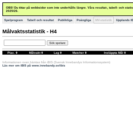
OBS! Du tittar på webbsidor som inte underhålls längre. Våra resultat-, tabell- och stat
2025/26.
Spelprogram
Tabell och resultat
Publikliga
Poängliga
MV-statistik
Upplands I
Målvaktsstatistik - H4
Sök spelare
Plac.
Målvakt
Lag
Matcher
Insläppta Mål
Informationen ovan hämtas från iBIS (Svensk Innebandys Informationssystem)
Läs mer om iBIS på www.innebandy.se/ibis