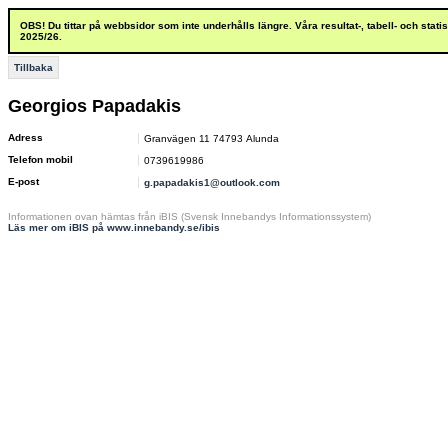
OBS! Du tittar på webbsidor som inte underhålls längre. Våra resultat-, tabell- och stat
2025/26.
Tillbaka
Georgios Papadakis
Adress
Granvägen 11 74793 Alunda
Telefon mobil
0739619986
E-post
g.papadakis1@outlook.com
Informationen ovan hämtas från iBIS (Svensk Innebandys Informationssystem)
Läs mer om iBIS på www.innebandy.se/ibis