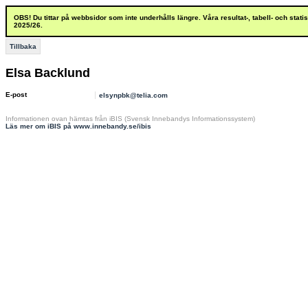
OBS! Du tittar på webbsidor som inte underhålls längre. Våra resultat-, tabell- och stat
2025/26.
Tillbaka
Elsa Backlund
E-post
elsynpbk@telia.com
Informationen ovan hämtas från iBIS (Svensk Innebandys Informationssystem)
Läs mer om iBIS på www.innebandy.se/ibis