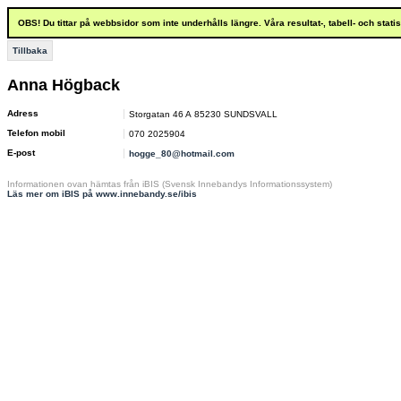
OBS! Du tittar på webbsidor som inte underhålls längre. Våra resultat-, tabell- och stat
Tillbaka
Anna Högback
Adress
Storgatan 46 A 85230 SUNDSVALL
Telefon mobil
070 2025904
E-post
hogge_80@hotmail.com
Informationen ovan hämtas från iBIS (Svensk Innebandys Informationssystem)
Läs mer om iBIS på www.innebandy.se/ibis