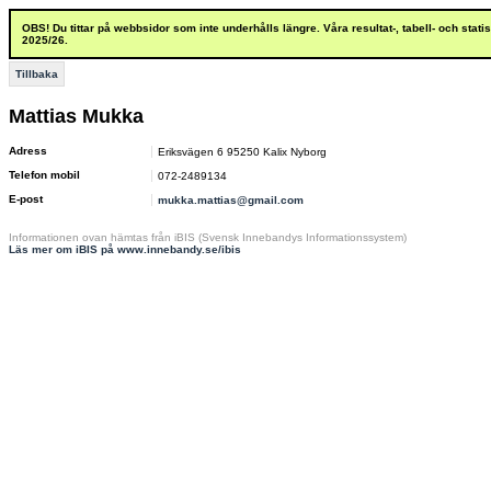
OBS! Du tittar på webbsidor som inte underhålls längre. Våra resultat-, tabell- och stat
2025/26.
Tillbaka
Mattias Mukka
Adress
Eriksvägen 6 95250 Kalix Nyborg
Telefon mobil
072-2489134
E-post
mukka.mattias@gmail.com
Informationen ovan hämtas från iBIS (Svensk Innebandys Informationssystem)
Läs mer om iBIS på www.innebandy.se/ibis