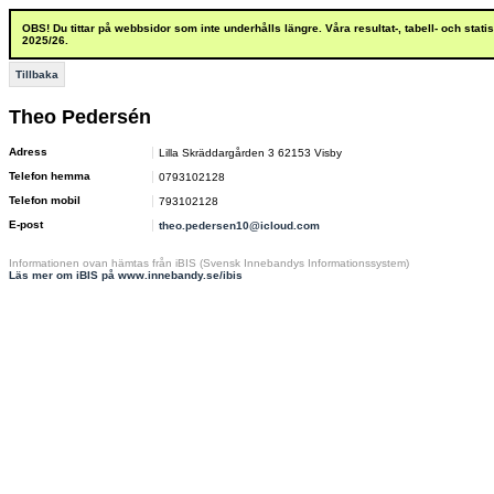
OBS! Du tittar på webbsidor som inte underhålls längre. Våra resultat-, tabell- och stat
2025/26.
Tillbaka
Theo Pedersén
Adress
Lilla Skräddargården 3 62153 Visby
Telefon hemma
0793102128
Telefon mobil
793102128
E-post
theo.pedersen10@icloud.com
Informationen ovan hämtas från iBIS (Svensk Innebandys Informationssystem)
Läs mer om iBIS på www.innebandy.se/ibis