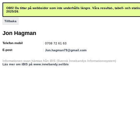
OBS! Du tittar på webbsidor som inte underhålls längre. Våra resultat-, tabell- och stat
2025/26.
Tillbaka
Jon Hagman
Telefon mobil
0708 72 61 63
E-post
Jon.hagman79@gmail.com
Informationen ovan hämtas från iBIS (Svensk Innebandys Informationssystem)
Läs mer om iBIS på www.innebandy.se/ibis