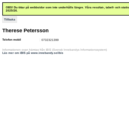
OBS! Du tittar på webbsidor som inte underhålls längre. Våra resultat-, tabell- och stat
2025/26.
Tillbaka
Therese Petersson
Telefon mobil
0732321399
Informationen ovan hämtas från iBIS (Svensk Innebandys Informationssystem)
Läs mer om iBIS på www.innebandy.se/ibis