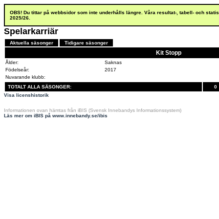
OBS! Du tittar på webbsidor som inte underhålls längre. Våra resultat-, tabell- och stat
2025/26.
Spelarkarriär
Aktuella säsonger
Tidigare säsonger
Kit Stopp
Ålder:
Saknas
Födelseår:
2017
Nuvarande klubb:
TOTALT ALLA SÄSONGER:
0
Visa licenshistorik
Informationen ovan hämtas från iBIS (Svensk Innebandys Informationssystem)
Läs mer om iBIS på www.innebandy.se/ibis