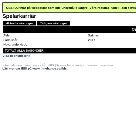
OBS! Du tittar på webbsidor som inte underhålls längre. Våra resultat-, tabell- och stat
Spelarkarriär
Aktuella säsonger
Tidigare säsonger
Os
Ålder:
Saknas
Födelseår:
2017
Nuvarande klubb:
TOTALT ALLA SÄSONGER:
Visa licenshistorik
Informationen ovan hämtas från iBIS (Svensk Innebandys Informationssystem)
Läs mer om iBIS på www.innebandy.se/ibis