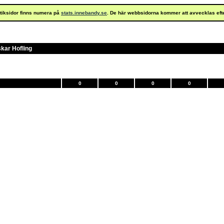
istiksidor finns numera på
stats.innebandy.se
. De här webbsidorna kommer att avvecklas eft
kar Hofling
0
0
0
0