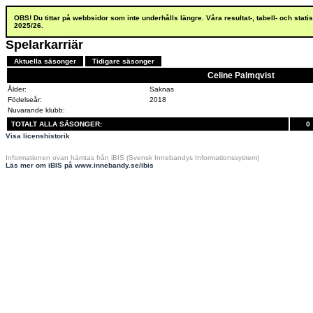
OBS! Du tittar på webbsidor som inte underhålls längre. Våra resultat-, tabell- och stat
2025/26.
Spelarkarriär
Aktuella säsonger
Tidigare säsonger
Celine Palmqvist
Ålder:
Saknas
Födelseår:
2018
Nuvarande klubb:
TOTALT ALLA SÄSONGER:
0
Visa licenshistorik
Informationen ovan hämtas från iBIS (Svensk Innebandys Informationssystem)
Läs mer om iBIS på www.innebandy.se/ibis