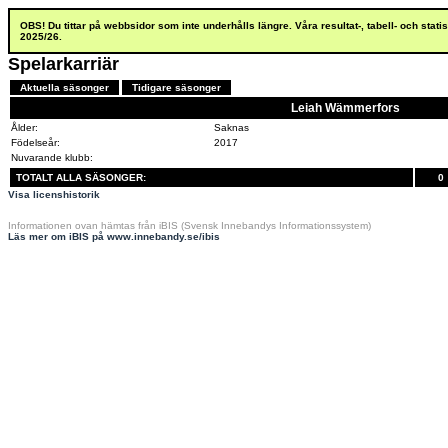
OBS! Du tittar på webbsidor som inte underhålls längre. Våra resultat-, tabell- och stat
2025/26.
Spelarkarriär
Aktuella säsonger
Tidigare säsonger
Leiah Wämmerfors
Ålder:
Saknas
Födelseår:
2017
Nuvarande klubb:
TOTALT ALLA SÄSONGER:
0
Visa licenshistorik
Informationen ovan hämtas från iBIS (Svensk Innebandys Informationssystem)
Läs mer om iBIS på www.innebandy.se/ibis