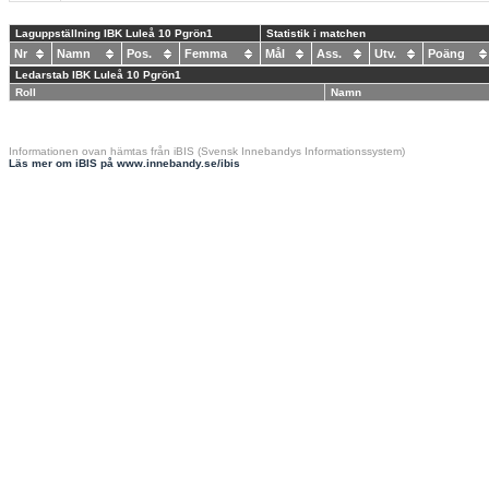
Laguppställning IBK Luleå 10 Pgrön1
Statistik i matchen
Nr
Namn
Pos.
Femma
Mål
Ass.
Utv.
Poäng
Ledarstab IBK Luleå 10 Pgrön1
Roll
Namn
Informationen ovan hämtas från iBIS (Svensk Innebandys Informationssystem)
Läs mer om iBIS på www.innebandy.se/ibis