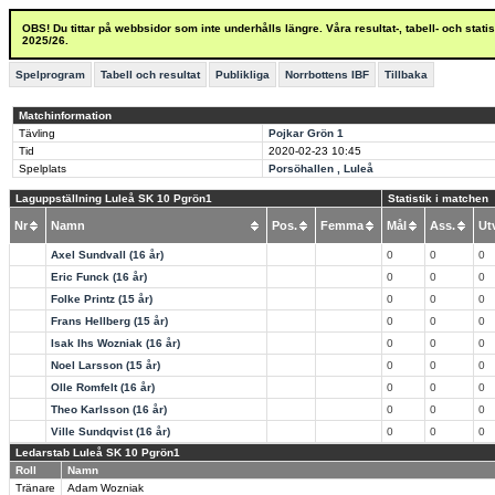
OBS! Du tittar på webbsidor som inte underhålls längre. Våra resultat-, tabell- och stat
2025/26.
Spelprogram
Tabell och resultat
Publikliga
Norrbottens IBF
Tillbaka
Matchinformation
Tävling
Pojkar Grön 1
Tid
2020-02-23
10:45
Spelplats
Porsöhallen , Luleå
Laguppställning Luleå SK 10 Pgrön1
Statistik i matchen
Nr
Namn
Pos.
Femma
Mål
Ass.
U
Axel Sundvall (16 år)
0
0
0
Eric Funck (16 år)
0
0
0
Folke Printz (15 år)
0
0
0
Frans Hellberg (15 år)
0
0
0
Isak Ihs Wozniak (16 år)
0
0
0
Noel Larsson (15 år)
0
0
0
Olle Romfelt (16 år)
0
0
0
Theo Karlsson (16 år)
0
0
0
Ville Sundqvist (16 år)
0
0
0
Ledarstab Luleå SK 10 Pgrön1
Roll
Namn
Tränare
Adam Wozniak